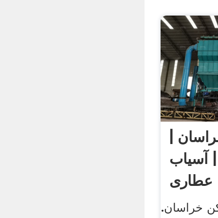
اسان |
 آسیاب
 عطاری
 خراسان.