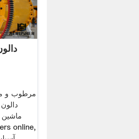
دالو
مرطوب و ما
دالون 
ماشین 
آسیا