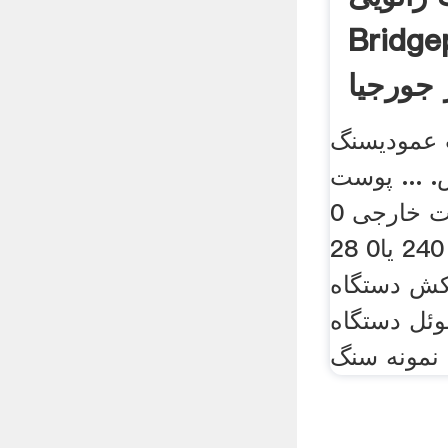
Brid برای
جورجیا
 عمودیسنگ
 ... پوست
خارجی 0 18 پوست خارجی 0
22 پوست خارجی 240 یا0 28
کش دستگاه
وئل دستگاه