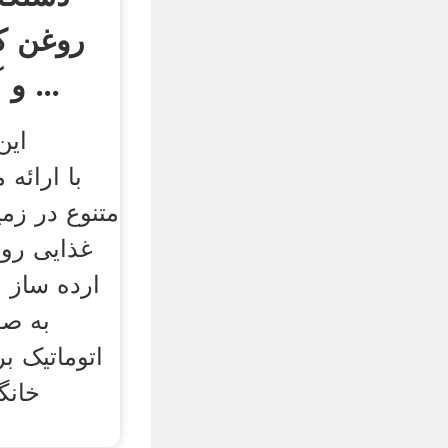
روغن ک
و آسیاب و آبگیری ...
این
متنوع در زمی
غذایی رو
ارده ساز و
به صو
اتوماتیک 
خانگ