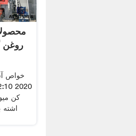
محصولا
روغن 
کن میو