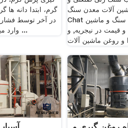
ین آلات معدن سنگ. live
گرم، ابتدا دانه ها گ
Chat چت زنده; سنگ و ماشین
در آخر توسط فشاری 
و قیمت در نیجریه, و
وارد میشود، روغن ...
ه روغن گیری و
آسیاب