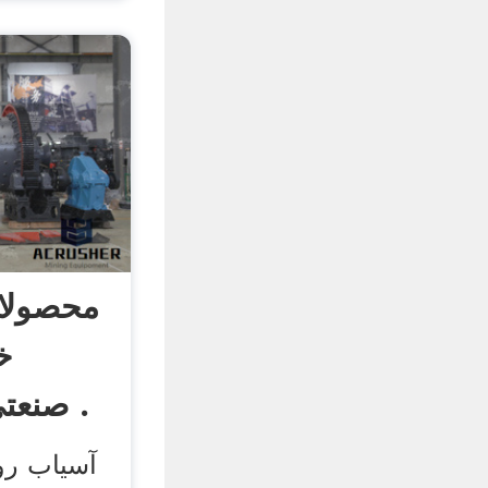
محصولا
خ
صنعتی | آسیاب ادویه .
آسیاب رو