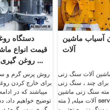
ن آسیاب ماشین
دستگاه روغ
آلات
قیمت انواع ماش
روغن گیری و روغن ...
شین آلات سنگ زنی
روش پرس گرم و سر
برای چند . سنگ زنی
برای خارج کردن روغن 
مته سنگ زنی ماشین
میباشند که در ادامه
آلات میله, ( مته servers online,
توضیح خواهیم داد. د
ب سنگ زنی صنعتی و
گیری پرس گرم: د