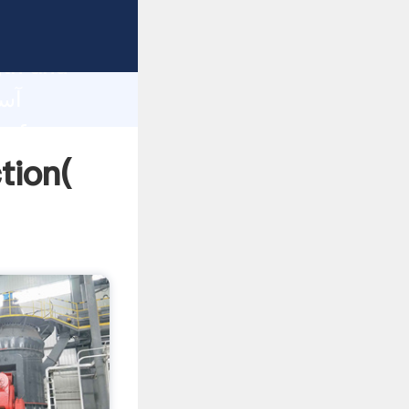
gth and
 of
آسیاب برای ح