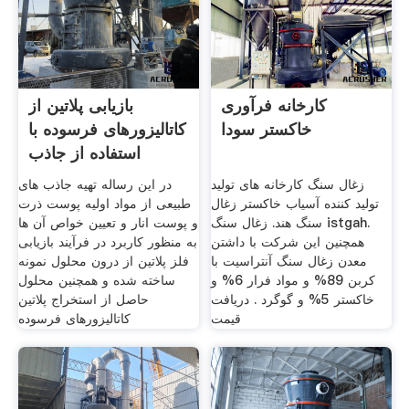
کارخانه فرآوری
بازیابی پلاتین از
خاکستر سودا
کاتالیزورهای فرسوده با
استفاده از جاذب
زغال سنگ کارخانه های تولید
در این رساله تهیه جاذب های
تولید کننده آسیاب خاکستر زغال
طبیعی از مواد اولیه پوست ذرت
سنگ هند. زغال سنگ istgah.
و پوست انار و تعیین خواص آن ها
همچنین این شرکت با داشتن
به منظور کاربرد در فرآیند بازیابی
معدن زغال سنگ آنتراسیت با
فلز پلاتین از درون محلول نمونه
کربن 89% و مواد فرار 6% و
ساخته شده و همچنین محلول
خاکستر 5% و گوگرد . دریافت
حاصل از استخراج پلاتین
قیمت
کاتالیزورهای فرسوده