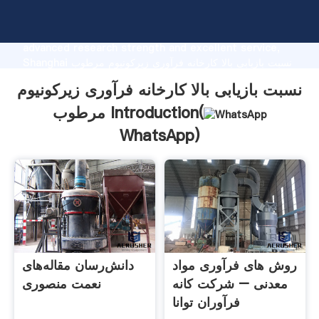
نسبت بازیابی بالا کارخانه فرآوری زیرکونیوم مرطوب
manufacturer Grasping strong production capability,
advanced research strength and excellent service,
Shanghai نسبت بازیابی بالا کارخانه فرآوری زیرکونیوم مرطوب
supplier create the value and bring values to all of
نسبت بازیابی بالا کارخانه فرآوری زیرکونیوم
customers.
مرطوب Introduction(
WhatsApp
)
روش های فرآوری مواد
دانش‌رسان مقاله‌های
معدنی – شرکت کانه
نعمت منصوری
فرآوران توانا