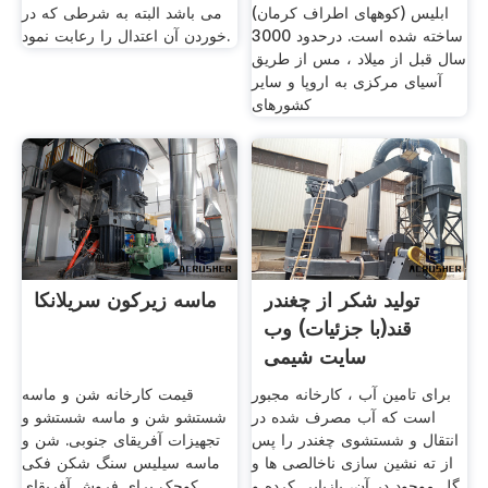
ابلیس (کوههای اطراف کرمان)
می باشد البته به شرطی که در
ساخته شده است. درحدود 3000
خوردن آن اعتدال را رعابت نمود.
سال قبل از میلاد ، مس از طریق
آسیای مرکزی به اروپا و سایر
کشورهای
تولید شکر از چغندر
ماسه زیرکون سریلانکا
قند(با جزئیات) وب
سایت شیمی
برای تامین آب ، کارخانه مجبور
قیمت کارخانه شن و ماسه
است که آب مصرف شده در
شستشو شن و ماسه شستشو و
انتقال و شستشوی چغندر را پس
تجهیزات آفریقای جنوبی. شن و
از ته نشین سازی ناخالصی ها و
ماسه سیلیس سنگ شکن فکی
گل موجود در آن، بازیابی کرده و
کوچک برای فروش آفریقای