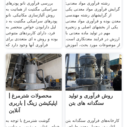
رشته فرآوری مواد معدنی:
بررسی فرآوری نانو پودرهای
گرایش فرآوری مواد معدنی یکی
سرامیکی مگنتیت از هماتیت به
از گرایش­های رشته مهندسی
روش آلیاژسازی مکانیکی. نانو
معدن بوده و فرآوری مواد معدنی
پودرهای سرامیکی مگنتیت به د
یکی از بخش­های اصلی و زنجیره
لیل دارابودن خواص منحصر به
مهم در تولید ماده معدنی با
فرد، دارای کاربردهای متنوعی
ارزش در فرایند معدنکاری است.
بوده و روش ه ای متعددی برای
از موضوعات مورد بحث، آموزش
فرآوری آنها وجود دارد که
روش فرآوری و تولید
محصولات شترمرغ |
سنگدانه های بتن
اپلیکیشن زینگ | باربری
آنلاین
کارخانه‌های فرآوری سنگدانه بتن
گوشت شترمرغ با توجه به
اغلب در محمل معدن طراحی
خواص غذایی و رژیمی و مناسب