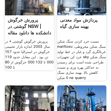
پردازش مواد معدنی
پرورش خرگوش
بهینه سازی گیاه
گوشتی در NSW |
دانشکده ها دانلود مقاله
نسبت خرد کردن سنگ شکن
پرورش خرگوش گوشتی • در
matfizeu سنگ شکن مخروطی،
سال 2003 اندازه بازار تخمینی
غربالگری گرد و غبار در خط تولید
خرگوش در استرالیا حدود 157
خرد کن تجهیزات sky سنگ شکن
تن بود . این معادل حدود 119
طراحی شده است برای رسیدن
000 تا 132 000 خرگوش از 80
به حداکثر بهره وری و نسبت
تا 100
کاهش بالا. بهینه سازی سنگ
شکن li ne quarry