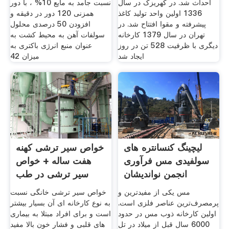
احداث شد. در کهریزک در سال
نسبت جامد به مایع 10% ، با دور
1336 اولین واحد تولید کاغذ
همزنی 120 دور در دقیقه و
پیشرفته و مقوا افتتاح شد. در
افزودن 50 درصدی محلول
تهران در سال 1379 کارخانه
سولفات آهن به محیط کشت به
دیگری با ظرفیت 528 تن در روز
عنوان منبع انرژی باکتری به
ایجاد شد
میزان 42
لیچینگ کنسانتره های
خواص سیر ترشی کهنه
سولفیدی مس فرآوری
هفت ساله + خواص
انجمن نواندیشان
سیر ترشی در طب
سنتی
مس یکی از مفیدترین و
خواص سیر ترشی خانگی نسبت
پرمصرف‌ترین عناصر فلزی است.
به نوع کارخانه ای آن بسیار بیشتر
اولین کارخانه ذوب مس در حدود
است و برای افراد مبتلا به بیماری
6000 سال قبل از میلاد در تل
های قلبی و فشار خون بالا مفید