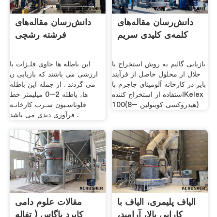
دانش‌رسان مقاله‌های
دانش‌رسان مقاله‌های
کلمه‌ی کلیدی سریم
فرشته رشچی
بازیابی گالیم به روش استخراج با
این باطله ها حاوی فلـزات با
حلال از محلول حاصل از فرآیند
ارزشی می باشند که بازیابی ن
بایر در کارخانه آلومینای جاجرم با
می گردند . از جمله این باطله
استفاده از استخراج کنندهKelex
ها، باطله 2–0 میلیمتر خط
100(8– هیدروکسی کوینولین)
فلوتاسـیون سـرب کارخانـه
فرآوری دندی می باشد .
الیاف پلیمری، الیاف با
مقالات علوم دامی
کارایی بالا، آرامید،
كابرد باگاس ( تفاله