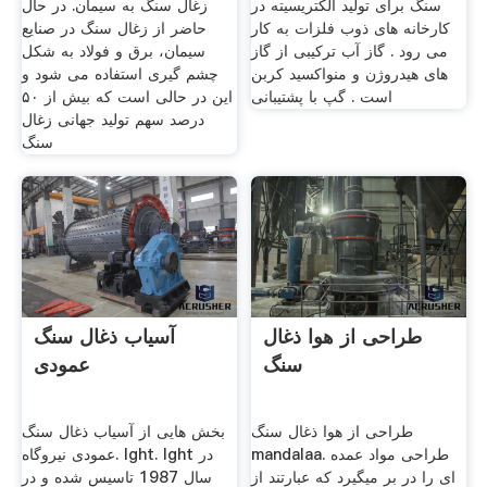
سنگ برای تولید الکتریسیته در
زغال سنگ به سیمان. در حال
کارخانه های ذوب فلزات به کار
حاضر از زغال سنگ در صنایع
می رود . گاز آب ترکیبی از گاز
سیمان، برق و فولاد به شکل
های هیدروژن و منواکسید کربن
چشم گیری استفاده می شود و
است . گپ با پشتیبانی
این در حالی است که بیش از ۵٠
درصد سهم تولید جهانی زغال
سنگ
طراحی از هوا ذغال
آسیاب ذغال سنگ
سنگ
عمودی
طراحی از هوا ذغال سنگ
بخش هایی از آسیاب ذغال سنگ
mandalaa. طراحی مواد عمده
عمودی نیروگاه. lght. lght در
ای را در بر میگیرد که عبارتند از
سال 1987 تاسیس شده و در