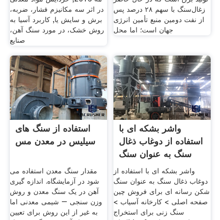
زغال‌سنگ با سهم ۲۸ درصد پس
در اثر سه مکانیزم فشار، ضربه،
از نفت دومین منبع تأمین انرژی
برش و سایش یا, کاربرد آسیا به
جهان است؛ اما محل
روش خشک، در مورد سنگ آهن،
صنایع
واشر بشکه ای با
استفاده از سنگ های
استفاده از دوغاب ذغال
سیلیس در معدن مس
سنگ به عنوان سنگ
شکن
واشر بشکه ای با استفاده از
مقدار سنگ معدن استفاده می
دوغاب ذغال سنگ به عنوان سنگ
شود در آزمایشگاه. اندازه گیری
شکن رسانه ای برای فروش چین
آهن در یک سنگ معدن و روش
صفحه اصلی > کارخانه آسیاب >
وزن سنجی – شیمی معدنی اما
سنگ زنی برای استخراج
به غیر از این روش برای تعیین