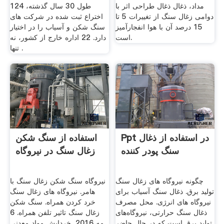
مداد، ذغال ذغال طراحی اثر با
طول 30 سال گذشته، 124
دوامی زغال سنگ از تغییرات 5 تا
اختراع ثبت شده در شركت های
15 درصد آن با هوا انفجار‌آمیز
سنگ شكن و آسیاب را در اختیار
است.
دارد. 22 اداره خارج از کشور، نه
تنها .
Ppt در استفاده از ذغال
استفاده از سنگ شکن
سنگ پودر کننده
زغال سنگ در نیروگاه
چگونه نیروگاه های زغال سنگ
نیروگاه سنگ شکن زغال سنگ با
تولید برق. ذغال سنگ آسیاب برای
هامر. نیروگاه های زغال سنگ
نیروگاه های انرژی. محل مصرف
خرد کردن همراه. سنگ شکن
ذغال سنگ حرارتی، نیروگاه‌های
زغال سنگ تاثیر تلفن همراه. 6
تولید برق است که در حال حاضر
مه 2016, خردایش مواد معدنی