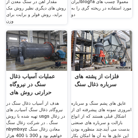
ایرانblogfa معمولا چسب های
مقدار آهن در سنگ معدن از
مورد استفاده در ریخته گری را به
روش های دیگری نظیر روش مک
دو
براید، روش فولر و برایت برای
وزن
فلزات از پشته های
عملیات آسیاب ذغال
سرباره ذغال سنگ
سنگ در نیروگاه
حرارتی روش های
جداسازی
عایق های پشم سنگ و سرباره
هدف از آسیاب ذغال سنگ در
امروزی نمونه های پیشرفته ای از
نیروگاه, ذغال سنگ آسیاب, های
اشکال قبلی هستند که از انواع
تهیه شده با روش usgs در زغال
بازالت و سرباره های صنعتی
سنگ . در شرکت زغال سنگ
بدست می آیند.چند منظوره بودن
nbymbxyz معادن زغال سنگ
این عایق ها به آن ها امکان بکار
خواهیم بود و 300 تا 400 هزار