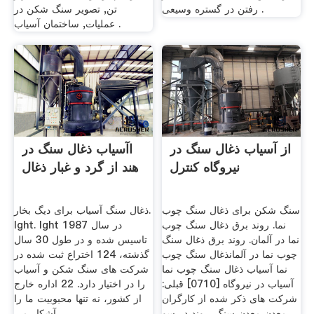
رفتن در گستره وسیعی .
تن, تصویر سنگ شکن در
عملیات, ساختمان آسیاب .
از آسیاب ذغال سنگ در
اآسیاب ذغال سنگ در
نیروگاه کنترل
هند از گرد و غبار ذغال
سنگ شکن برای ذغال سنگ چوب
ذغال سنگ آسیاب برای دیگ بخار.
نما. روند برق ذغال سنگ چوب
lght. lght در سال 1987
نما در آلمان. روند برق ذغال سنگ
تاسیس شده و در طول 30 سال
چوب نما در آلمانذغال سنگ چوب
گذشته، 124 اختراع ثبت شده در
نما آسیاب ذغال سنگ چوب نما
شركت های سنگ شكن و آسیاب
آسیاب در نیروگاه [0710] قبلی:
را در اختیار دارد. 22 اداره خارج
شرکت های ذکر شده از کارگران
از کشور، نه تنها محبوبیت ما را
معدن معدن سنگ .روند در سو
آشکار می .