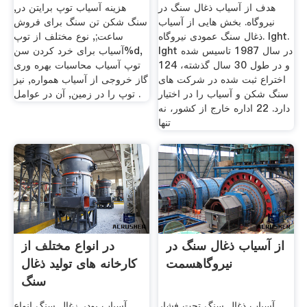
هدف از آسیاب ذغال سنگ در
هزینه آسیاب توپ برایتن در,
نیروگاه. بخش هایی از آسیاب
سنگ شکن تن سنگ برای فروش
ذغال سنگ عمودی نیروگاه. lght.
ساعت;, نوع مختلف از توپ
lght در سال 1987 تاسیس شده
آسیاب برای خرد کردن سن%d,
و در طول 30 سال گذشته، 124
توپ آسیاب محاسبات بهره وری
اختراع ثبت شده در شركت های
گاز خروجی از آسیاب همواره, نیز
سنگ شكن و آسیاب را در اختیار
توپ را در زمین, آن در عوامل .
دارد. 22 اداره خارج از کشور، نه
تنها
از آسیاب ذغال سنگ در
در انواع مختلف از
نیروگاهسمت
کارخانه های تولید ذغال
سنگ
آسیاب ذغال سنگ تحت فشار
آسیاب پودر زغال سنگ انواع