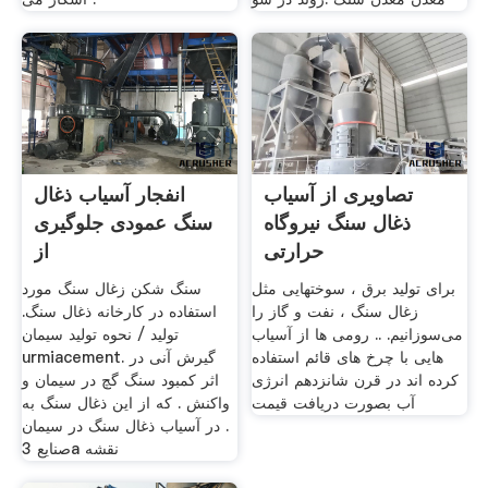
تصاویری از آسیاب
انفجار آسیاب ذغال
ذغال سنگ نیروگاه
سنگ عمودی جلوگیری
حرارتی
از
برای تولید برق ، سوختهایی مثل
سنگ شکن زغال سنگ مورد
زغال سنگ ، نفت و گاز را
استفاده در کارخانه ذغال سنگ.
می‌سوزانیم. .. رومی ها از آسیاب
توليد / نحوه توليد سيمان
هایی با چرخ های قائم استفاده
urmiacement. گیرش آنی در
کرده اند در قرن شانزدهم انرژی
اثر كمبود سنگ گچ در سیمان و
آب بصورت دریافت قیمت
واكنش . كه از این ذغال سنگ به
. در آسیاب ذغال سنگ در سیمان
صنایع 3a نقشه