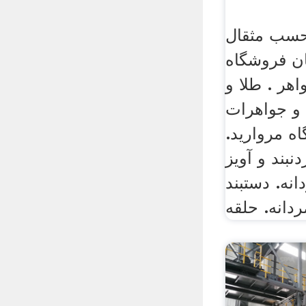
 حسب مثقال
(تومان فروشگاه
اهر . طلا و
 و جواهرات
اه مروارید.
بند و آویز
نه. دستبند
ردانه. حلقه