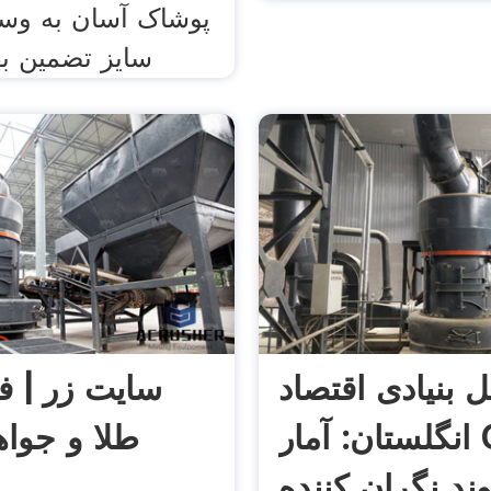
پوشاک آسان به وسی
سایز تضمین ب
ل بنیادی اقتصاد
سایت زر | ف
انگلستان: آمار COT
طلا و جواهر
وند نگران کننده