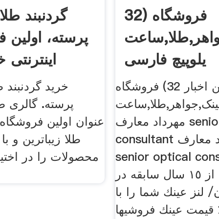
32) فروشگاه
گردنبند طلا 
اهر,طلا,ساعتUK
پرسته، اولین 
یلوپیچ فارسی
اینترنتی خ
آخرین اخبار 32) فروشگاه
خرید گردنبند ط
نک,جواهر,طلا,ساعتuk 3)
پرسته. گالری طل
مهرداد معارف senior optical
عنوان اولین فروشگاه 
consultant مهرداد معارف
طلا زیباترین و با
senior optical c/ با
محصولات را در اختیا
بيش از ١٥ سال سابقه در
/ لنز عينك شما را با
تر از ٥٠٪ قيمت عينك فروشيها