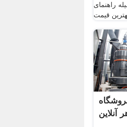
له راهنمای
هترین قیمت
روشگاه
 آنلاین