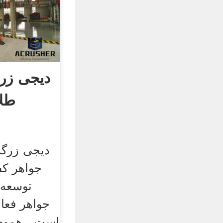
دیجی زرگ
طلا
دیجی زرگر،
جواهر ک
توسعه 
جواهر فعال
است . هموطن