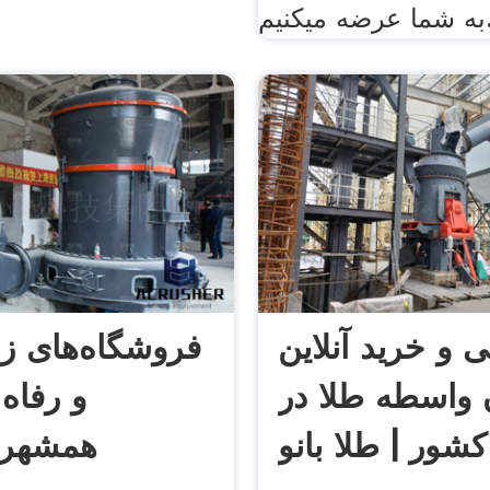
م./
 و خرید آنلاین
فروشگاه‌های زن
 واسطه طلا در
و رفاه
کشور | طلا بانو
همشهری 