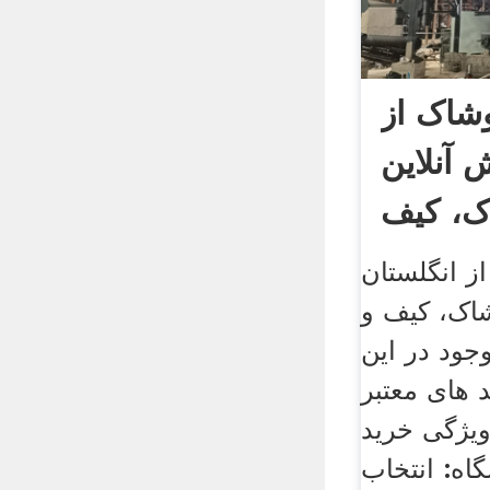
شاک از
 آنلاین
ک، کیف
ز انگلستان
شاک، کیف و
جود در این
 های معتبر
ویژگی خرید
اه: انتخاب