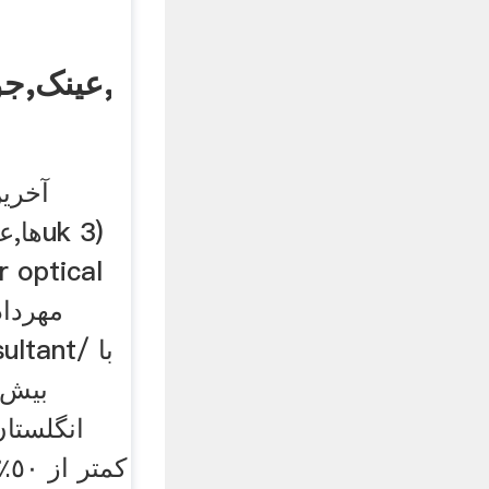
ها,عینک,جو
ها,عی
onsultant
انگلستان
كم