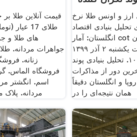
ارز و اونس طلا نرخ
قیمت آنلاین طلا بر
 تحلیل بنیادی اقتصاد
طلای 17 عيار 
انگلستان: آمار cot پوند نگران
های طلا و جو
کننده است یکشنبه ۲ آذر ۱۳۹۹
جواهرات مردانه. طلا
۱۰:۳۳. تحلیل بنیادی پوند
زنانه. فروشگ
خرین دور از مذاکرات
فروشگاه الماس. گردن
روپا و انگلستان دقیقاً
اسم. انگشتر مردا
همان نتیجه‌ای را در
مردانه. پلاک م