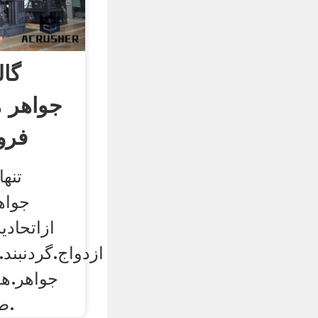
گال
جواهر 
فرو
تنها
جواه
ازاتحادی
ازدواج.گردنبند
جواهر.هد
طلا.شناسنامه وگارانتی.