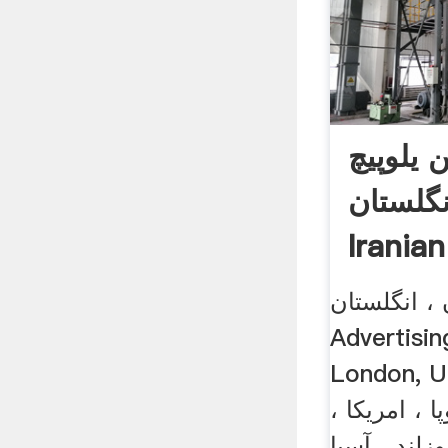
 یلوپیچ
گلستان
Irania
 ، انگلستان
Advertisin
Londo معرفی مشاغل :
پا ، امریکا ،
یوزلند ، آسیا