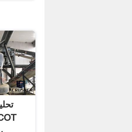
تحلی
پ