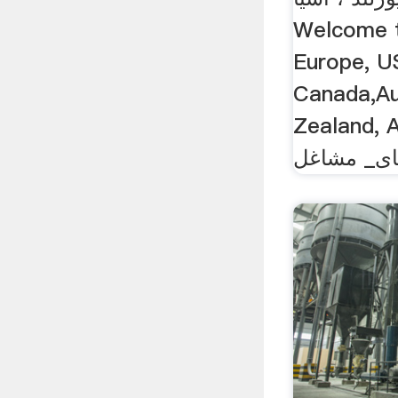
Welcome t
Europe, U
Canada,Au
Zeala یلوپیح ایرانیان
مای_ مشاغل