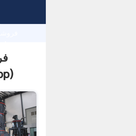
h
فر
pp
)