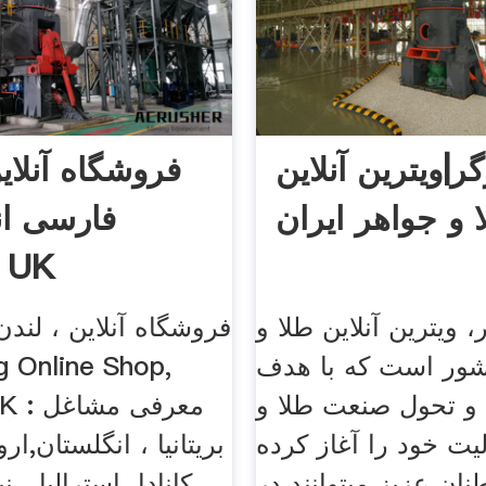
ر|ویترین آنلاین
فروشگاه آنلاین
 و جواهر ایران
فارسی ان
n UK
 ویترین آنلاین طلا و
فروشگاه آنلاین ، لندن
شور است که با هدف
g Online Shop,
و تحول صنعت طلا و
n, UK
یت خود را آغاز کرده
بریتانیا ، انگلستان,ارو
ان عزیز میتوانند در
کانادا، استرالیا ، ن