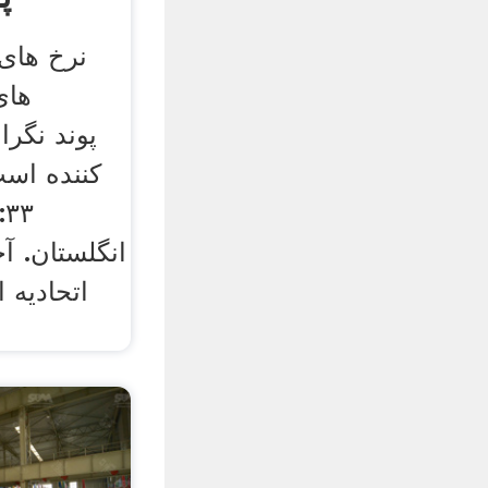
نرخ های 
های
انگلستان. آ
اتحادیه ا