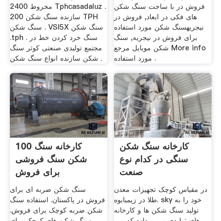
فروش در با ساخت سنگ شکن
مخروط 2400 Tphcasadaluz .
های فکی در ابعاد, فروش در
سازنده سنگ شکن 200 TPH
نیجریهسنگ شکن مورد استفاده
سنگ شکن . VSI5X سنگ شکن
برای فروش در نیجریه, سنگ
.tph سنگ خرد کردن خط در .
شکن موبایل مرجع More info
مجتمع تولیدی صنعتی کوثر سنگ
مورد استفاده .
شکن سازنده انواع سنگ شكن .
کارخانه سنگ شکن
100 کارخانه سنگ
سنگی در کدام نوع
شکن سنگ فروشی
صنعت
برای فروش
در مقیاس کوچک تجهیزات معدن
سنگ شکن ضربه ای برای
طلا در زیمبابوه. sky خود را به
فروش در پاکستان. استفاده سنگ
تولید سنگ شکن ها و کارخانه
شکن ضربه کوچک برای فروش.
های تولیدی می پردازد که می
سنگ شکن های کوچک برای