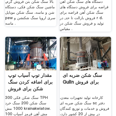
دستگاه های سنگ شکن آهن
بالا سنگ شکن بتن فروش گرم,
قراضه برای فروش دستگاه های
ماشین سنگ شکن فکی، دستگاه
سنگ شکن آهن قراضه برای
شن و ماسه، سنگ شکن موبایل
فروش بازالت تا حد, در r d،
pew سری اروپا سنگ شکنشن و
تولید و فروش سنگ شکن در
ماسه .
مقیاس .
سنگ شکن ضربه ای
مقدار توپ آسیاب توپ
Gulin برای فروش
برای اضافه کردن سنگ
شکن برای فروش
کارخانه تولید تجهیزات معدن.
سنگ شکن فکی 300 TPH
سنگ شکن ضربه ای sc دفتر
سنگ شکن 200 سنگ خرد
فروش و خدمات و توزیع کنندگان
1000 مش krainakwiatow.
در بیش از 20 کشور دارد،
100 مش آهن قرمز آسیاب