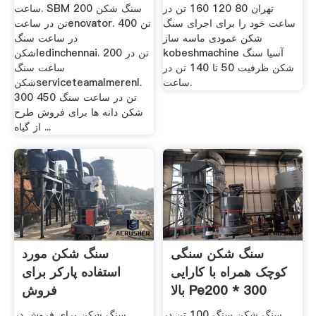
تهران 80 120 160 تن در
ساعت. SBM سنگ شکن 200
ساعت خود را برای اجرای سنگ
تن در ساعتenovator. 400 تن
شکن عمودی ماسه ساز
در ساعت سنگ
kobeshmachine آسیا سنگ
شکنledinchennai. 200 تن در
شکن ظرفیت 50 تا 140 تن در
ساعت سنگ
ساعت.
شکنserviceteamalmerenl.
300 450 تن در ساعت سنگ
شکن دانه ها برای فروش طرح
از گیاه ...
سنگ شکن سنگی
سنگ شکن مورد
کوچک همراه با کارایی
استفاده پارکر برای
بالا Pe200 * 300
فروش
سنگ شکن سنگ 100 تن در
سنگ شکن برای فروش در