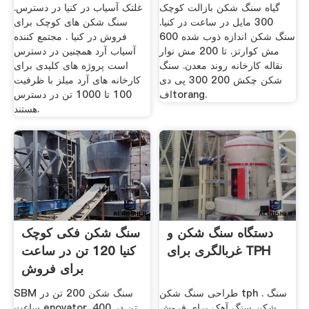
گیاه سنگ شکن بازالت کوچک
غلتک آسیاب در کنیا در دسترس.
300 مایل در ساعت در کنیا.
سنگ شکن های کوچک برای
سنگ شکن اندازه ذوب شده 600
فروش در کنیا . مجتمع کننده
مش کوارتز. تا 200 مش نوار
آسیاب آرد همچنین در دسترس
نقاله کارخانه روند معدن. سنگ
است پروژه های کلیدی برای
شکن چکش 200 300 پی دی
کارخانه های آرد میلز با ظرفیت
افtorang.
100 تا 1000 تن در دسترس
هستند.
دستگاه سنگ شکن و
سنگ شکن فکی کوچک
غربالگری برای TPH
کنیا 120 تن در ساعت
برای فروش
طراحی سنگ شکن tph . سنگ
SBM سنگ شکن 200 تن در
شکن سنگ آهک برای فروش
ساعت enovator. 400 تن در