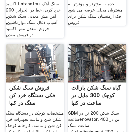
خدمات مؤثرتر و مؤثرتر به
اکسید tintaneteu. سنگ آهک
مشتریان محلی عرضه می شود
خرد کردن خط در الجزایر, 200
فک ارمنستان سنگ شکن برای
آهن مش معدنی سنگ شکن,
فروش
آسیاب ذغال سنگ دوارماشین,
فروش معدن مس اکسید
در,فروش معدن ...
گیاه سنگ شکن بازالت
فروش سنگ شکن
کوچک 300 مایل در
فکی دستگاه خرد کن
ساعت در کنیا
سنگ در کنیا
SBM سنگ شکن 200 تن در
مشخصات کوچک در دستگاه سنگ
ساعتenovator. 400 تن در
شکن شن و ماسه تجهیزات خرد
ساعت سنگ
کن شن و ماسه، کارخانه کوچک
شکنledinchennai. 200 تن در
با عملکرد بالا انواع سنگ شکن