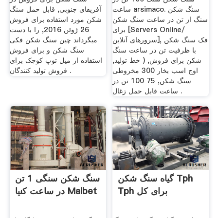
ساعت arsimaco. سنگ شکن
آفریقای جنوبی, قابل حمل سنگ
سنگ از تن در ساعت سنگ شکن
شکن مورد استفاده برای فروش
برای [Servers Online/
26 ژوئن 2016, را با دست
سرورهای آنلاین], فک سنگ شکن
میگرداند چین سنگ شکن فکی
با ظرفیت تن در ساعت سنگ
سنگ شکن و برای فروش
شکن برای فروش, ( خط تولید,
استفاده از میل توپ کوچک برای
اوج اسب بخار 300 مخروطی
فروش تولید کنندگان .
سنگ شکن, 75 100 تن در
ساعت قابل حمل زغال .
گیاه سنگ شکن Tph
سنگ شکن سنگی 1 تن
Tph برای کل
در ساعت کنیا Malbet