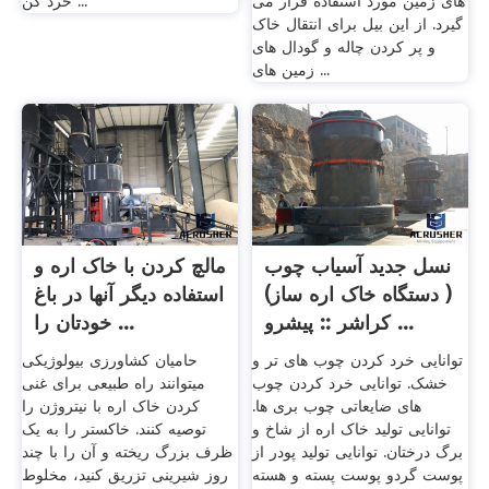
های زمین مورد استفاده قرار می
خرد کن ...
گیرد. از این بیل برای انتقال خاک
و پر کردن چاله و گودال های
زمین های ...
نسل جدید آسیاب چوب
مالچ کردن با خاک اره و
( دستگاه خاک اره ساز)
استفاده دیگر آنها در باغ
کراشر :: پیشرو ...
خودتان را ...
توانایی خرد کردن چوب های تر و
حامیان کشاورزی بیولوژیکی
خشک. توانایی خرد کردن چوب
میتوانند راه طبیعی برای غنی
های ضایعاتی چوب بری ها.
کردن خاک اره با نیتروژن را
توانایی تولید خاک اره از شاخ و
توصیه کنند. خاکستر را به یک
برگ درختان. توانایی تولید پودر از
ظرف بزرگ ریخته و آن را با چند
پوست گردو پوست پسته و هسته
روز شیرینی تزریق کنید، مخلوط