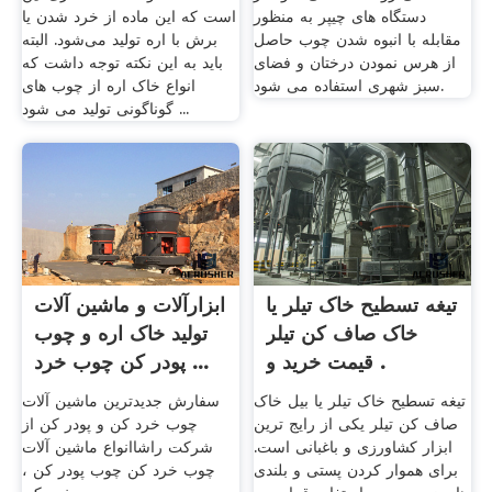
دستگاه های چیپر به منظور
است که این ماده از خرد شدن یا
مقابله با انبوه شدن چوب حاصل
برش با اره تولید می‌شود. البته
از هرس نمودن درختان و فضای
باید به این نکته توجه داشت که
سبز شهری استفاده می شود.
انواع خاک اره از چوب های
گوناگونی تولید می شود ...
تیغه تسطیح خاک تیلر یا
ابزارآلات و ماشین آلات
خاک صاف کن تیلر
تولید خاک اره و چوب
قیمت خرید و .
پودر کن چوب خرد ...
تیغه تسطیح خاک تیلر یا بیل خاک
سفارش جدیدترین ماشین آلات
صاف کن تیلر یکی از رایج ترین
چوب خرد کن و پودر کن از
ابزار کشاورزی و باغبانی است.
شرکت راشاانواع ماشین آلات
برای هموار کردن پستی و بلندی
چوب خرد کن چوب پودر کن ،