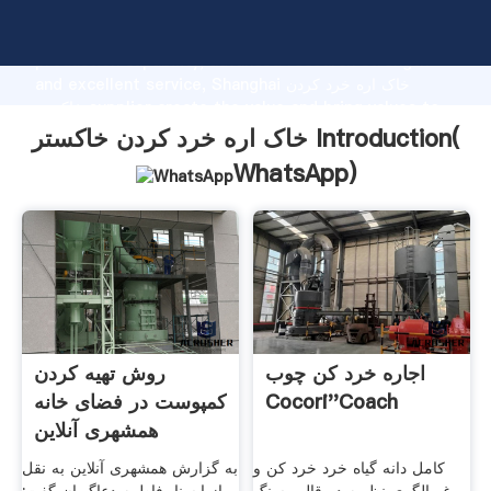
خاک اره خرد کردن خاکستر manufacturer Grasping strong
production capability, advanced research strength
and excellent service, Shanghai خاک اره خرد کردن
خاکستر supplier create the value and bring values to
all of customers.
خاک اره خرد کردن خاکستر Introduction(
WhatsApp
)
اجاره خرد کن چوب
روش تهیه کردن
Cocori''coach
کمپوست در فضای خانه
همشهری آنلاین
کامل دانه گیاه خرد خرد کن و
به گزارش همشهری آنلاین به نقل