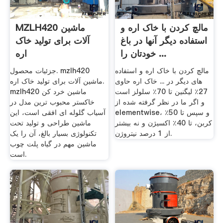
مالچ کردن با خاک اره و
MZLH420 ماشین
استفاده دیگر آنها در باغ
آلات برای تولید خاک
خودتان را ...
اره
مالچ کردن با خاک اره و استفاده
جزئیات محصول. mzlh420
های دیگر در ... خاک اره حاوی
ماشین آلات برای تولید خاک اره.
27٪ لیگنین تا 70٪ سلولز است
mzlh420 ماشین خرد کن
و اگر ما در نظر گرفته شده از
خاکستر محبوب ترین مدل در
elementwise، و سپس تا 50٪
آسیاب گلوله ای افقی است، این
کربن، تا 40٪ اکسیژن و نه بیشتر
ماشین طراحی و تولید تحت
از 1 درصد نیتروژن.
تکنولوژی بسیار بالغ، آن را یک
ماشین مهم در گیاه پلت چوب
است.