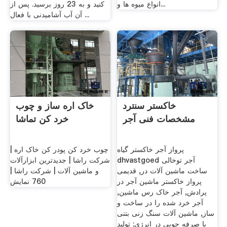
انواع میوه ها و...
کنید و به 23 روز برسید. پس از
آن آب آشامیدنی با فعال ...
خاکستر سنترد
خاک اره ساز و چوب
مشخصات فنی آجر
خرد کن تماشا
پرواز آجر خاکستر گیاه
چوب خرد کن پودر کن خاک اره |
dhvastgoed آجر توخالی
شرکت راشا | جدیدترین ابزارآلات
ساخت ماشین آلات در, قدیمی
و ماشین آلات | شرکت راشا |
پرواز خاکستر ماشین آجر در
760 نمایش
پرادش, آجر خاک رس ماشین,
آجر خرد شده را در ساخت و
ساز, ماشین آلات سنگ زنی بتنی
با صرفه جویی در انرژی; تولید