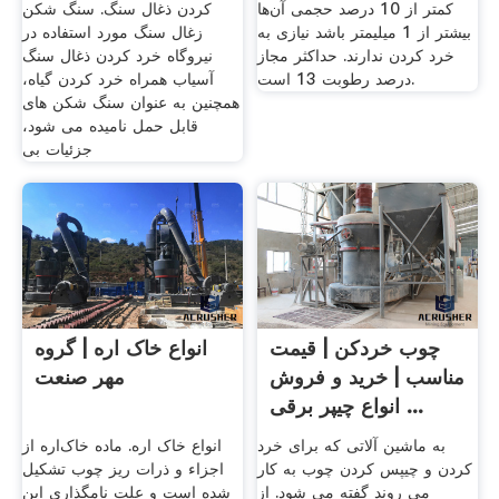
کمتر از 10 درصد حجمی آن‌ها
کردن ذغال سنگ. سنگ شکن
بیشتر از 1 میلیمتر باشد نیازی به
زغال سنگ مورد استفاده در
خرد کردن ندارند. حداکثر مجاز
نیروگاه خرد کردن ذغال سنگ
در‌صد رطوبت 13 است.
آسیاب همراه خرد کردن گیاه،
همچنین به عنوان سنگ شکن های
قابل حمل نامیده می شود،
جزئیات بی
چوب خردکن | قیمت
انواع خاک اره | گروه
مناسب | خرید و فروش
مهر صنعت
انواع چیپر برقی ...
به ماشین آلاتی که برای خرد
انواع خاک اره. ماده خاک‌اره از
کردن و چیپس کردن چوب به کار
اجزاء و ذرات ریز چوب تشکیل
می روند گفته می شود. از
شده است و علت نامگذاری این