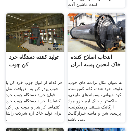
کننده ماشین آلات
انتخاب اصلاح کننده
تولید کننده دستگاه خرد
خاک انجمن پسته ایران
کن چوب
به عنوان مثال تراشه های چوب،
هر کدام از انواع چوب خرد کن یا
علوفه خرد شده، کاه، کمپوست،
چوب پودر کن به . دریافت نقل
کود حیوانی، پسماندهای طبیعی،
قول; خرید دستگاه چوب خرد
خاکستر و خاک اره جزو مواد
کنتماشا. خرید دستگاه چوب خرد
ارگانیک هستند. ورمیکولیت،
کنتماشا کراشر و چوب پودر کن
پرلیت، شن و ماسه غیرارگانیک
برای تولید خاک اره شرکت راشا
می باشند.
.