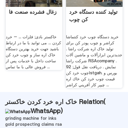
تولید کننده دستگاه خرد
زغال فشرده صنعت فا
کن چوب
خرید دستگاه چوب خرد کنتماشا
خاکستر بادی; فلزات ... – خرد
کراشر و چوب پودر کن برای
کردن ... می توانید با ما در ارتباط
تولید خاک اره شرکت راشا .
باشید جهت خرید بهترین دستگاه
جدیدترین ابزارآلات و ماشین آلات
خاک اره ساز و چوب خرد کن
شرکت راشا RSAcompany .
ساخت داخل با خدمات پس از
92 نمایش . دریافت نقل قول;
فروش عالی با ما تماس ...
چوب خرد کنistgah. بورس و
قیمت چوب خرد كن خاك اره
چيپر كار آفريني كراشر ...
خاک اره خرد کردن خاکستر Relation(
WhatsApp
)
grinding machine for inks
gold prospecting claims rsa