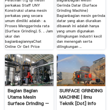
Pelatihan ttg uji mesin
Bagianbagian Mesin
perkakas Staff UNY
Gerinda Datar (Surface
Konstruksi utama mesin
Grinding Machine)
perkakas yang secara
Bagianbagian mesin gerinda
umum dimiliki adalah : a.
datar yang akan diuraikan
Proses Menggerinda rata
dibawah ini adalah hanya
(Surface Grinding). 5. .. Jam
yang umum digunakan
ukur dan
dilingkungan industri kecil
bagianbagiannyaChat
dan menengah serta
Online Or Get Price
dilingkungan ...
Bagian Bagian
SURFACE GRINDING
Utama Mesin
MACHINE | Ilmu
Surface Drinding –
Teknik [dot] Info
Grinding .