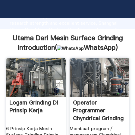
Utama Dari Mesin Surface Grinding manufacturer
Grasping strong production capability, advanced
research strength and excellent service, Shanghai
Utama Dari Mesin Surface Grinding supplier create
the value and bring values to all of customers.
Utama Dari Mesin Surface Grinding
Introduction(
WhatsApp
)
Logam Grinding Di
Operator
Prinsip Kerja
Programmer
Chyndrical Grinding
Surface Grinding
6 Prinsip Kerja Mesin
Membuat program /