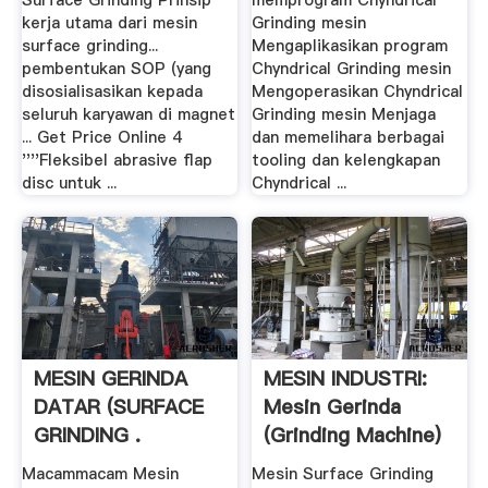
Surface Grinding Prinsip
memprogram Chyndrical
kerja utama dari mesin
Grinding mesin
surface grinding...
Mengaplikasikan program
pembentukan SOP (yang
Chyndrical Grinding mesin
disosialisasikan kepada
Mengoperasikan Chyndrical
seluruh karyawan di magnet
Grinding mesin Menjaga
... Get Price Online 4
dan memelihara berbagai
''''Fleksibel abrasive flap
tooling dan kelengkapan
disc untuk ...
Chyndrical ...
MESIN GERINDA
MESIN INDUSTRI:
DATAR (SURFACE
Mesin Gerinda
GRINDING .
(Grinding Machine)
Macammacam Mesin
Mesin Surface Grinding