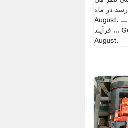
رسد در ماه ... Get Price . 18
Augus. ... سنگ آهک در معدن
فرآیند ... Get Price . 18
August.