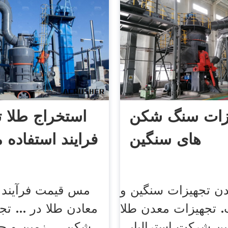
زات سنگ شکن
استخراج طلا 
های سنگین
فرایند استفاده
ن تجهیزات سنگین و
مس قیمت فرآیند ا
تجهیزات معدن طلا
معادن طلا در ... ت
 شرکت استرالیایی ppt.
شکن ... زمین و ح