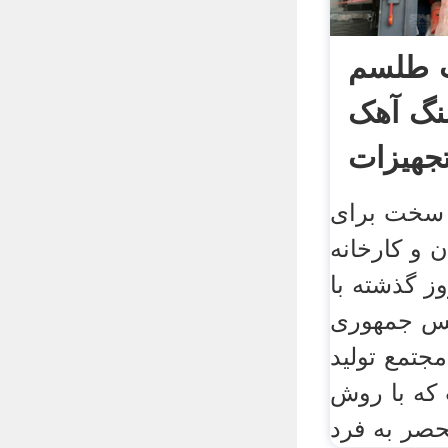
 طلسم
نگ آهک
هیزات
 سخت برای
 و کارخانه
ز گذشته با
یس جمهوری
جتمع تولید
که با روش