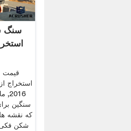
سنگ ش
استخرا
قیمت 
2016
سنگین برای
که نقشه ها
شکن فکی 