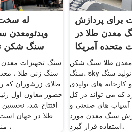
ت برای پردازش
له سخت
 معدن طلا در
ویدئومعدن س
ات متحده آمریکا
سنگ شکن تج
معدن طلا سنگ شکن
سنگ تجهیزات معدن
سنگ. sky خود را به تولید سنگ
سنگ زنی طلا . معدن
 کارخانه های تولیدی
طلای زرشوران که رو
د که می تواند در کل
حضور معاون اول رئ
سیاب های صنعتی و
افتتاح شد، نخستین م
زش سنگ معدن مورد
طلا در جهان است 
استفاده قرار گیرد.
منحصر به فرد .