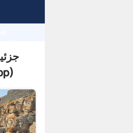
d
ai
جزئی
pp
)