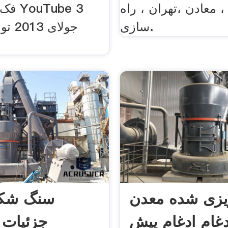
 معادن ،تهران ، راه
سازی.
جولای
ریزی شده معدن
سنگ شک
دغام ادغام پیش
جزئیات 