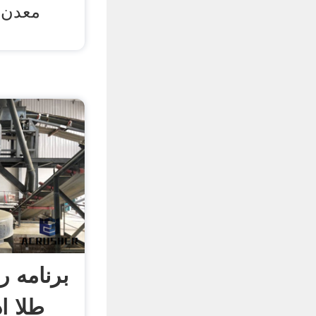
معدن ،
برنامه 
طلا ا