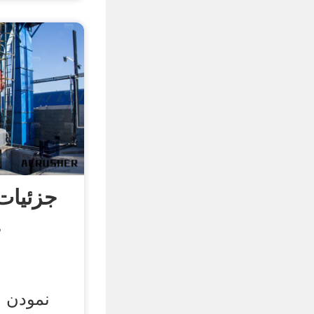
جزئیات
خ
نمودن س