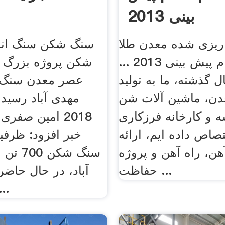
بینی 2013
 ریزی شده معدن طلا
سنگ شکن سنگ اند
ادغام ادغام پیش بینی 2013 ...
شکن پروژه بزرگ د
3 سال گذشته، ما به تولید
عصر معدن سنگ 
دن، ماشین آلات شن
ه و کارخانه فرزکاری
2018 امین صفری 
صاص داده ایم، ارائه
خبر افزود: ظرفیت
هن، راه آهن و پروژه
سنگ شکن
حفاظت ...
آباد، در حال حاض
پروژه 800