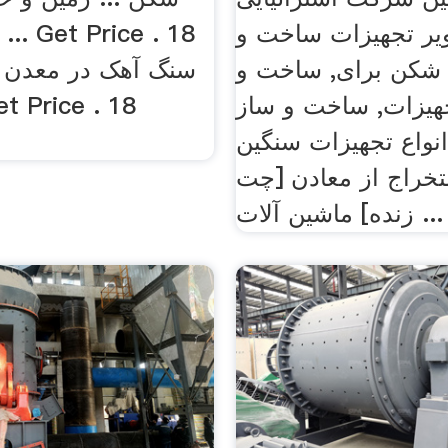
یر تجهیزات ساخت و
شکن برای, ساخت و
t
یزات, ساخت و ساز
نواع تجهیزات سنگین
تخراج از معادن [چت
زنده] ماشین آلات ...