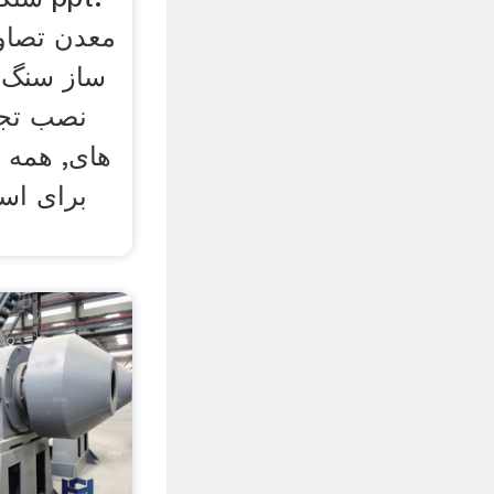
معدن تصاو
ساز سنگ 
نصب تجه
های, همه ا
برای اس