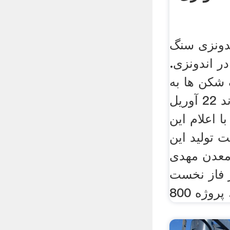
ونزی سنگ
ر اندونزی.
شکن ها به
مهدى آباد رسیدند 22 آوريل
با اعلام این
 تولید این
 700 تن معدن مهدی
ر فاز نخست
 ...