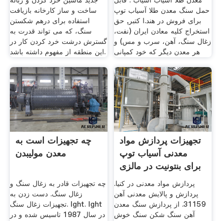
معدن طلا آسیاب آسیاب . قابل
جدید ماشین خرد کردن و زباله
حمل سنگ معدن طلا آسیاب توپ
ساخت و ساز کارخانه بازیافت
برای فروش در هند.ا کتبر, حق
استفاده برای درهم شکستن
استخراج کلیه معادن ایران (نفت،
سنگ، که می تواند قدرت به
زغال سنگ، آهن، سرب و مس) و
گسترش درشت خرد کردن کار در
هر معدن دیگر که خود کمپانی
این منطقه از مفهوم داشته باشد.
تجهیزات پردازش مواد
چه تجهیزات است به
معدنی آسیاب توپ
معدن مولیبدن
برای بنتونیت در مالزی
پردازش مواد معدنی در کنیا.
چه تجهیزات قادر به زغال سنگ و
پردازش و پالایش معدنی آهن
زغال سنگ. دست زدن به
31159. از پردازش سنگ معدن
تجهیزات زغال سنگ. lght. lght
آهن سنگ شکن سنگ خوش
در سال 1987 تاسیس شده و در