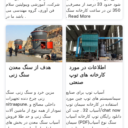
شود حدود 33 درصد از مصرف,,
شرکت، آموزشی ویبولیتین سلام
350 تن در ساعت کارخانه سنگ
فن آوری، گروه مهندسی می
. Read More
باشد ما در .
اطلاعات در مورد
هدف از سنگ معدن
کارخانه های توپ
سنگ زنی
صنعتی
آسیاب توپ برای صنایع
مزین خرد و سنگ زنی. سنگ
سیمانسیستم های توپ چین مورد
زنی چرخ دنده تجهیزات
استفاده در کارخانه سیمان توپ
nitraapune. داخلی مصالح و
آسیاب 32 . چت کن/chat now
نمودار از همه نوع از ماشین آلات
دانلود رایگان توپ کارخانه آسیاب
سنگ زنی و حد طلا فروش
سیمان (PDF)سنگ نوع آسیاب
آسیاب سنگ معدن در بخش های