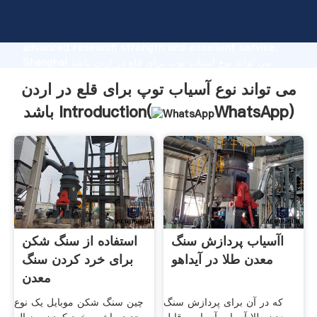
می تواند نوع آسیاب توپ برای قلع در اردن باشد
manufacturer Grasping strong production capability,
advanced research strength and excellent service,
Shanghai می تواند نوع آسیاب توپ برای قلع در اردن باشد
supplier create the value and bring values to all of
می تواند نوع آسیاب توپ برای قلع در اردن
customers.
)
WhatsApp
باشد Introduction(
اآسیاب پردازش سنگ
استفاده از سنگ شکن
معدن طلا در آیداهو
برای خرد کردن سنگ
معدن
که در آن برای پردازش سنگ
چین سنگ شکن موبایل یک نوع