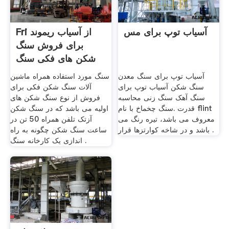
آسیاب توپ برای مس
Fri از آسیاب ریموند
برای فروش سنگ
شکن های فکی سنگ
شکن
آسیاب توپ برای سنگ معدن
سنگ مورد استفاده همراه ماشین
سنگ شکن آسیاب توپ برای
آلات سنگ شکن فکی برای
سنگ آهک سنگ زنی محاسبه
فروش از نوع سنگ شکن های
قدرت .سنگ چخماخ با نام flint
اولیه می باشد که در سنگ شکن
معروف می باشد، تیره رنگ می
آزتک تلفن همراه 50 تن در
باشد و در شاخه کوارتزها قرار .
ساعت سنگ شکن چگونه به راه
اندازی یک کارخانه سنگ .