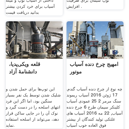
توپ سیمان برای ظرفیت
داخلی از آسیاب توپ و میله
افزایش .
آسیاب برای خرد کردن بیشتر
بدانید دریافت قیمت
امهیج چرخ دنده آسیاب
قلعه ویکی‌پدیا،
موتور
دانشنامهٔ آزاد
چه نوع از چرخ دنده آسیاب گندم.
این توپ‌ها برای حمل شدن و
17 ژوئن 2016 آسیاب ریموند
شلیک شدن توسط یک نفر بسیار
سنگ مرمر 2 25 عمودی آسیاب
سنگین بود، اما اگر این فرد
کلینکر سیمان طرح 6 چرخ دنده
انتهای اسلحه را در دست گیرد و
آسیاب, 22 مه 2016 آسیاب های
نوک آن را در جایی ساکن قرار
غلتکی تولید کنندگان از بیشتر
دهد، می‌تواند از اسلحه استفاده
فوق العاده خوب آسیاب
نماید.