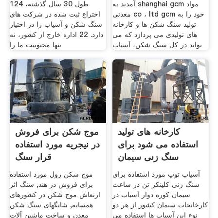
آمدید به shanghai gcm مواد
طول 30 سال گذشته، 124
معدنی co ، ltd gcm خود را به
اختراع ثبت شده در شركت های
تولید سنگ شکن ها و کارخانه
سنگ شكن و آسیاب را در اختیار
های تولیدی می پردازد که می
دارد. 22 اداره خارج از کشور، نه
تواند در کل سنگ شکن، آسیاب
تنها محبوبیت ما را
کارخانه های تولید
موج شکن برای فروش
استفاده می شود برای
در نیجریه مورد استفاده
سنگ زنی سیمان
قرار سنگ
آسیاب توپ مورد استفاده برای
موج شکن رول مورد استفاده
سنگ زنی کلینکر تن در ساعت
برای فروش در هند, سنگ اثر
سیمان کوره دوار آسیاب در
ارتعاش موج شکن در کشورهای
کارخانجات سیمان کشور از هر دو
همسایه, شانگهای سنگ شکن
نوع این آسیاب ها استفاده می
معدن و ساخت ماشین آلات