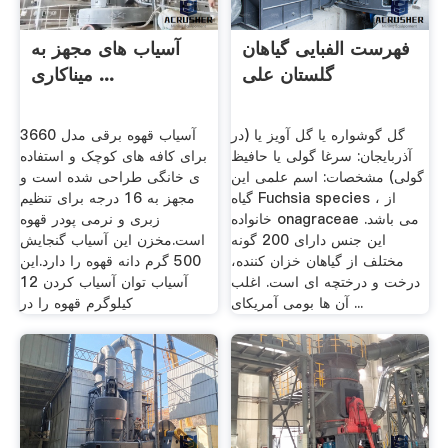
فهرست الفبایی گیاهان
آسیاب های مجهز به
گلستان علی
میناکاری ...
گل گوشواره یا گل آویز یا (در
آسیاب قهوه برقی مدل 3660
آذربایجان: سرغا گولی یا حافیظ
برای کافه های کوچک و استفاده
گولی) مشخصات: اسم علمی این
ی خانگی طراحی شده است و
گیاه Fuchsia species ، از
مجهز به 16 درجه برای تنظیم
خانواده onagraceae می باشد.
زبری و نرمی پودر قهوه
این جنس دارای 200 گونه
است.مخزن این آسیاب گنجایش
مختلف از گیاهان خزان كننده،
500 گرم دانه قهوه را دارد.این
درخت و درختچه ای است. اغلب
آسیاب توان آسیاب کردن 12
آن ها بومی آمریكای ...
کیلوگرم قهوه را در