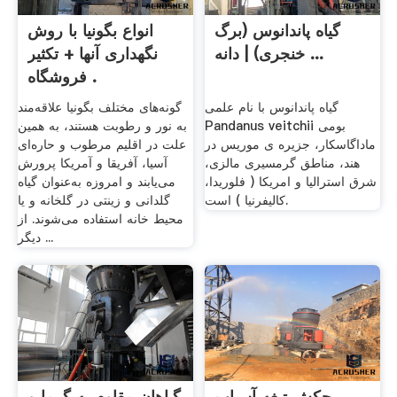
گیاه پاندانوس (برگ
انواع بگونیا با روش
خنجری) | دانه ...
نگهداری آنها + تکثیر
فروشگاه .
گیاه پاندانوس با نام علمی
گونه‌های مختلف بگونیا علاقه‌مند
Pandanus veitchii بومی
به نور و رطوبت هستند، به همین
ماداگاسکار، جزیره ی موریس در
علت در اقلیم مرطوب و حاره‌ای
هند، مناطق گرمسیری مالزی،
آسیا، آفریقا و آمریکا پرورش
شرق استرالیا و امریکا ( فلوریدا،
می‌یابند و امروزه به‌عنوان گیاه
کالیفرنیا ) است.
گلدانی و زینتی در گلخانه و یا
محیط خانه استفاده می‌شوند. از
دیگر ...
چکش تیغه آسیاب
گیاهان مقاوم به گرما و