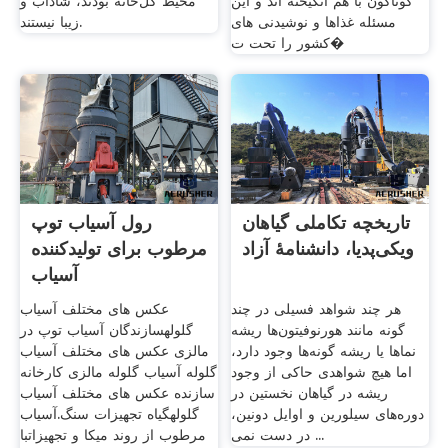
گوناگون با هم انگیخته اند و این
محیط گل‌خانه بودند، شاداب و
مسئله غذاها و نوشیدنی های
زیبا نیستند.
کشور را تحت ت�
تاریخچه تکاملی گیاهان
رول آسیاب توپ
ویکی‌پدیا، دانشنامهٔ آزاد
مرطوب برای تولیدکننده
آسیاب
هر چند شواهد فسیلی در چند
عکس های مختلف آسیاب
گونه مانند هورنوفیتون‌ها ریشه
گلولهسازندگان آسیاب توپ در
نماها یا ریشه گونه‌ها وجود دارد،
مالزی عکس های مختلف آسیاب
اما هیچ شواهدی حاکی از وجود
گلوله آسیاب گلوله مالزی کارخانه
ریشه در گیاهان نخستین در
سازنده عکس های مختلف آسیاب
دوره‌های سیلورین و اوایل دونین،
گلولهگیاه تجهیزات سنگ.آسیاب
در دست نمی ...
مرطوب از روند میکا و تجهیزاتبا