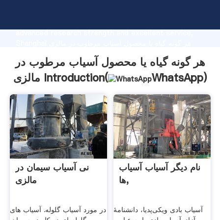
هر گونه گیاه یا محصول آسیاب مرطوب در مالزی
manufacturer Grasping strong production capability,
advanced research strength and excellent service,
Shanghai هر گونه گیاه یا محصول آسیاب مرطوب در مالزی
supplier create the value and bring values to all of
هر گونه گیاه یا محصول آسیاب مرطوب در
customers.
)
WhatsApp
مالزی Introduction(
نام دیگر آسیاب آسیاب
نی آسیاب سیمان در
ها,
مالزی
آسیاب بادی ویکی‌پدیا، دانشنامهٔ
در مورد آسیاب گلوله. آسیاب های