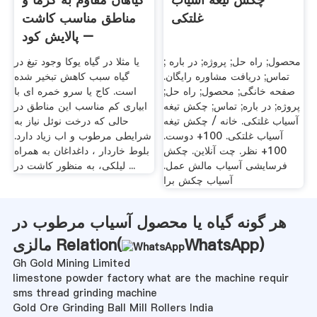
غلتکی
مناطق مناسب کاشت
– پالایش کود
محصول; راه حل; پروژه; در باره ;
یا مثلا در گیاه یوکا وجود تیغ در
تماس; دریافت مشاوره رایگان.
گیاه سبب کاهش تبخیر شده
صفحه خانگی; محصول; راه حل;
است. کاج یا سرو خمره ای با
پروژه; در باره; تماس; چکش تیغه
ابیاری کم مناسب این مناطق در
آسیاب غلتکی. خانه / چکش تیغه
حالی که درخت نوئل نیاز به
آسیاب غلتکی. 100+ دوست.
شرایطی مرطوب و اب زیاد دارد.
100+ نظر. چت آنلاین. چکش
بلوط خاردار ، داغداغان به همراه
فرسایشی آسیاب مالش عمل.
لیلکی، به منظور کاشت در ...
آسیاب چکش برا
هر گونه گیاه یا محصول آسیاب مرطوب در
)
WhatsApp
مالزی Relation(
Gh Gold Mining Limited
limestone powder factory what are the machine requir
sms thread grinding machine
Gold Ore Grinding Ball Mill Rollers India