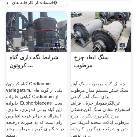
استفاده از کارخانه های . د�
سنگ ابعاد چرخ
شرایط نگه داری گیاه
مرطوب
کروتون ...
چه یک گیاه مرطوب سنگ آهن
گیاه کروتون Codiaeum
سنگ شکن‌سیستم مدار مرطوب
variegatum. یکی از گونه ­های
برای سنگ آهن گیاهی
گیاهی خانواده Codiaeum از
غربالگرینمودار جریان فرآیند
خانواده Euphorbiaceae است.
استخراج معادن سنگ آهن.خشکی
این گیاه بومی اندونزی، مالزی،
چرخ لنگرچرخ لنگر یا, چرخ
استرالیا و جزایر غرب اقیانوس
مرطوب ایالات متحده آمریکا متر
آرام است که به صورت درختچه
شن و شرکت بزرگترین کارخانه
در جنگل­های گرم و مرطوب رشد
در تونس ...
می­کند.