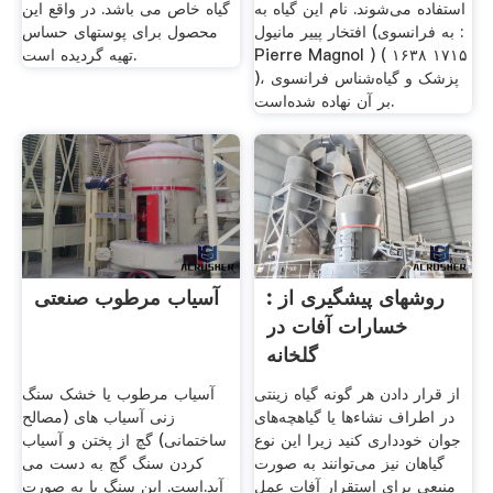
استفاده می‌شوند. نام این گیاه به
گیاه خاص می باشد. در واقع این
افتخار پییر مانیول (به فرانسوی :
محصول برای پوستهای حساس
Pierre Magnol ) ( ۱۶۳۸ ۱۷۱۵
تهیه گردیده است.
)، پزشک و گیاه‌شناس فرانسوی
بر آن نهاده شده‌است.
: روشهای پیشگیری از
آسیاب مرطوب صنعتی
خسارات آفات در
گلخانه
از قرار دادن هر گونه گیاه زینتی
آسیاب مرطوب یا خشک سنگ
در اطراف نشاء‌ها یا گیاهچه‌های
زنی آسیاب های (مصالح
جوان خودداری کنید زیرا این نوع
ساختمانی) گچ از پختن و آسیاب
گیاهان نیز می‌توانند به صورت
کردن سنگ گچ به دست می
منبعی برای استقرار آفات عمل
آید.است. این سنگ یا به صورت