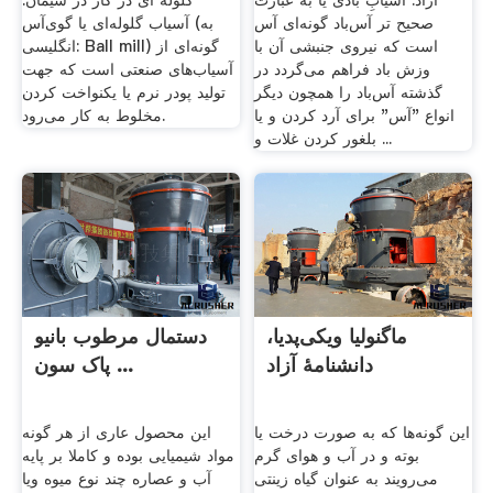
آزاد. آسیابِ بادی یا به عبارت
گلوله ای در کار در سیمان.
صحیح تر آس‌باد گونه‌ای آس
آسیاب گلوله‌ای یا گوی‌آس (به
است که نیروی جنبشی آن با
انگلیسی: Ball mill) گونه‌ای از
وزش باد فراهم می‌گردد در
آسیاب‌های صنعتی است که جهت
گذشته آس‌باد را همچون دیگر
تولید پودر نرم یا یکنواخت کردن
انواع "آس" برای آرد کردن و یا
مخلوط به کار می‌رود.
بلغور کردن غلات و ...
ماگنولیا ویکی‌پدیا،
دستمال مرطوب بانیو
دانشنامهٔ آزاد
پاک سون ...
این گونه‌ها که به صورت درخت یا
این محصول عاری از هر گونه
بوته و در آب و هوای گرم
مواد شیمیایی بوده و کاملا بر پایه
می‌رویند به عنوان گیاه زینتی
آب و عصاره چند نوع میوه ویا