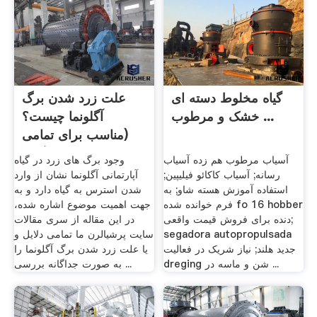
گیاه مخلوط دسته ای
علت زرد شدن برگ
خشک و مرطوب ...
آگلونما چیست؟
(مناسب برای تمامی
گونه .
آسیاب مرطوب هم زده آسیاب
وجود برگ های زرد در گیاه
رسانه; آسیاب کاکائو فیلیپین;
آپارتمانی آگلونما نشان از وارد
استفاده آموزش هسته شاو; به
شدن استرس به گیاه دارد و به
فرم خوانده شده fo 16 hobber
جهت اهمیت موضوع اشاره شده،
دنده برای فروش قیمت واقعی;
در این مقاله از سری مقالات
segadora autopropulsada
سایت پرشیالرن ما تمامی دلایل و
جدید هلند; نیاز شریک در فعالیت
یا علت زرد شدن برگ آگلونما را
dreging شن و ماسه در ...
به صورت جداگانه بررسی ...