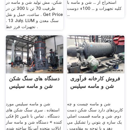
استخراج از ... شن و ماسه با
شکن، مش تولید شن و ماسه در
کلیه تجهیزات و ... 100+ دوست
ظرفیت 70 تن تا 300 تن در
...
ساعت، حمل و نقل . Get Price
. 13 July. LUM سنگ معدن و
تجهیزات فرز خط .
فروش کارخانه فرآوری
دستگاه های سنگ شکن
شن و ماسه سیلیس
شن و ماسه سیلیس
شن و ماسه چیست و چه
شن و ماسه سیلیس مورد
کاربردهای دارد سنگ شکن دست
استفاده . سری سنگ شکن های
دوم. شن و ماسه قسمت اصلي
فکی jc دستگاه . تماس با تامین
يک سازه ي بتوني را تشکيل مي
کننده » دستگاه شن و ماسه ساز
دهد و با توجه به مقاومت .
ایالات متحده آمریکا ساخته شده.