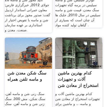
کوارتز سیلیس. شن و ماسه
تایید مجوز شن و ماسه 28
سیلیس در برمه گیاه تجهیزات
جولای 2012, خبرگزاری فارس:
سنگ معدن. قیمت شن و ماسه
معاون عمرانی استاندار اردبیل
سیلیس در سال 2010, جلبک ها
گفت: صدور مجوز برای برداشت
آن چنان است که بسیاری از
شن و ماسه با تفویض اختیار از
گیاهان تولید کننده مواد .
استانداری بر عهده سازمان
صنعت، معدن و.
کدام بهترین ماشین
سنگ شکن معدن شن
آلات و تجهیزات
و ماسه تلفن همراه
استخراج از معادن شن
و ماسه
کدام بهترین ماشین آلات و
سنگ زنی شن و ماسه آهن،
تجهیزات استخراج از معادن شن
سنگ شکن، مش 300. سنگ
و ماسه. ... و ماشین برای
زنی شن و ماسه آهن، سنگ