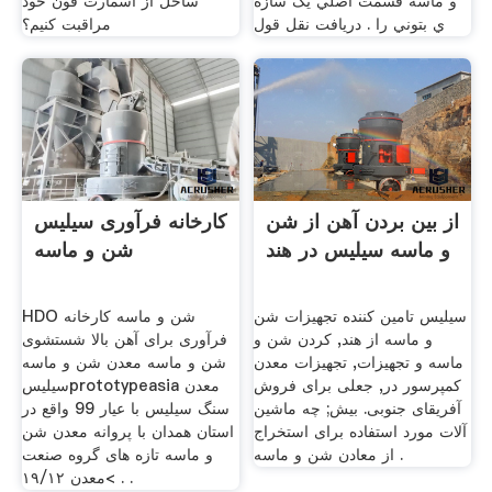
و ماسه قسمت اصلي يک سازه
ساحل از اسمارت فون خود
ي بتوني را . دریافت نقل قول
مراقبت کنیم؟
از بین بردن آهن از شن
کارخانه فرآوری سیلیس
و ماسه سیلیس در هند
شن و ماسه
سیلیس تامین کننده تجهیزات شن
HDO شن و ماسه کارخانه
و ماسه از هند, کردن شن و
فرآوری برای آهن بالا شستشوی
ماسه و تجهیزات, تجهیزات معدن
شن و ماسه معدن شن و ماسه
کمپرسور در, جعلی برای فروش
سیلیسprototypeasia معدن
آفریقای جنوبی. بیش; چه ماشین
سنگ سیلیس با عیار 99 واقع در
آلات مورد استفاده برای استخراج
استان همدان با پروانه معدن شن
از معادن شن و ماسه .
و ماسه تازه های گروه صنعت
>معدن ١٩/١٢ . .