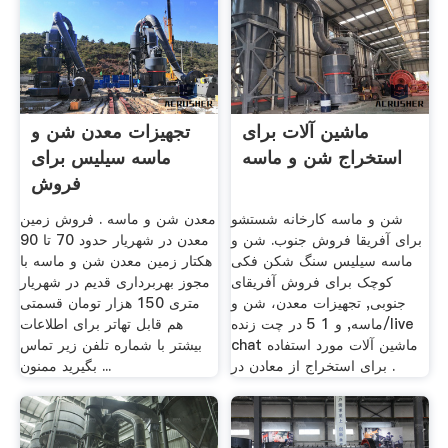
ماشین آلات برای
تجهیزات معدن شن و
استخراج شن و ماسه
ماسه سیلیس برای
فروش
شن و ماسه کارخانه شستشو
معدن شن و ماسه . فروش زمین
برای آفریقا فروش جنوب. شن و
معدن در شهریار حدود 70 تا 90
ماسه سیلیس سنگ شکن فکی
هکتار زمین معدن شن و ماسه با
کوچک برای فروش آفریقای
مجوز بهربرداری قدیم در شهریار
جنوبی, تجهیزات معدن، شن و
متری 150 هزار تومان قسمتی
ماسه, و 1 5 در چت زنده/live
هم قابل تهاتر برای اطلاعات
chat ماشین آلات مورد استفاده
بیشتر با شماره تلفن زیر تماس
برای استخراج از معادن در .
بگیرید ممنون ...