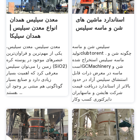
استاندارد ماشین های
معدن سیلیس همدان
شن و ماسه سیلیس
انواع معدن سیلیس |
همدان سیلیکا
سیلیس شن و ماسه
معدن سیلیس. معدن سیلیس،
تولیدclubtorent . چگونه شن و
یکی از مهم‌ترین و فراوان‌ترین
ماسه سیلیس استخراج شده
عنصرهای موجود در پوسته کره
استGCMachinery شن و
زمین را می‌توان سیلیس (SiO2)
ماسه در معرض ذرات قابل
معرفی کرد که اهمیت بسیار
استنشاق سیلیس آزاد در حدود
زیادی دارد و صنایع بسیار
بالاتر از استاندارد دریافت قیمت
گوناگونی هم مبتنی بر وجود آن
شرکت هایشن و ماسهایران
هستند. ...
دایرکتوری کسب وکار