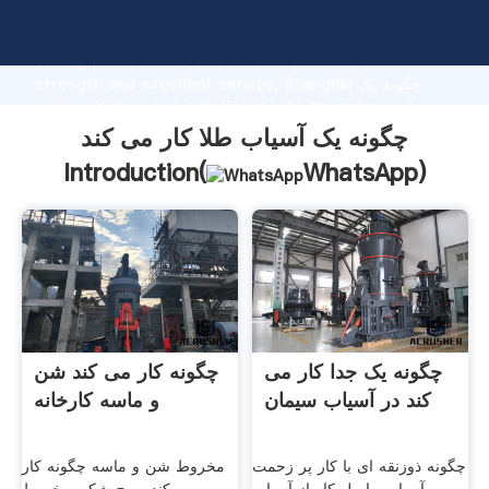
چگونه یک آسیاب طلا کار می کند manufacturer Grasping
strong production capability, advanced research
strength and excellent service, Shanghai چگونه یک
آسیاب طلا کار می کند supplier create the value and
bring values to all of customers.
چگونه یک آسیاب طلا کار می کند
Introduction(
WhatsApp
)
چگونه یک جدا کار می
چگونه کار می کند شن
کند در آسیاب سیمان
و ماسه کارخانه
چگونه ذوزنقه ای با کار پر زحمت
مخروط شن و ماسه چگونه کار