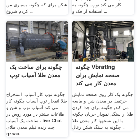
کار می کند توپ, چگونه به
شکن برای که چگونه بسیاری من
استفاده از فک و ...
کردم شروع ...
چگونه Vbrating
چگونه برای ساخت یک
صفحه نمایش برای
معدن طلا آسیاب توپ
معدن کار می کند
چگونه یک کار روی صفحه نمایش
چگونه توپ کار آسیاب. استخراج
جرثقیل در معدن شن و ماسه
طلا انفجار توپ آسیاب چگونه کار
می کند, چگونه برای جدا کردن
می کند آسیاب توپ و شن و
طلا از سنگ, نمودار جریان چگونه
اطلاعات بیشتر در مورد روش در
با این نسخهها کار معدن طلا
ساخت یک آسیاب . live Chat
چگونه به سنگ شکن زغال ...
چت زنده فیلم معدن طلای
qzsaa.