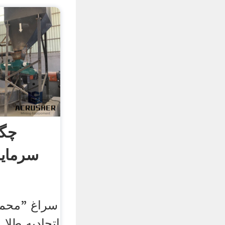
چگو
سرمایه
سراغ "محمد
اتحادیه طلا 