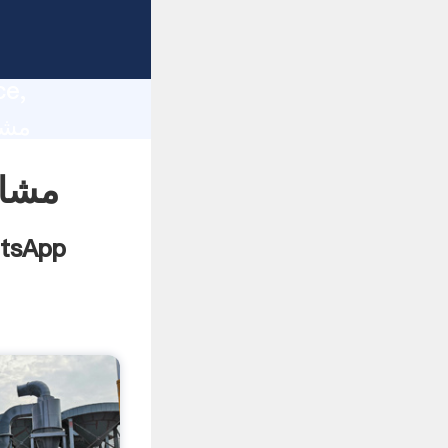
lity,
ce,
مشاو