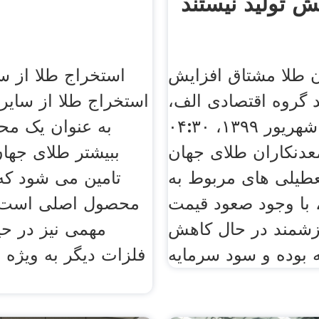
ش تولید نیستند
ن طلا مشتاق افزایش
استخراج طلا از سا
د گروه اقتصادی الف،
استخراج طلا از سایر 
۲۴ شهریور ۱۳۹۹، ۰۴:۳۰
به عنوان يک م
عدنکاران طلای جهان
ببیشتر طلای جهان
طیلی های مربوط به
تامین می شود که 
ووید ۱۹، با وجود صعود قیمت
محصول اصلی است. ا
زشمند در حال کاهش
مهمی نیز در ح
فلزات دیگر به ویژه 