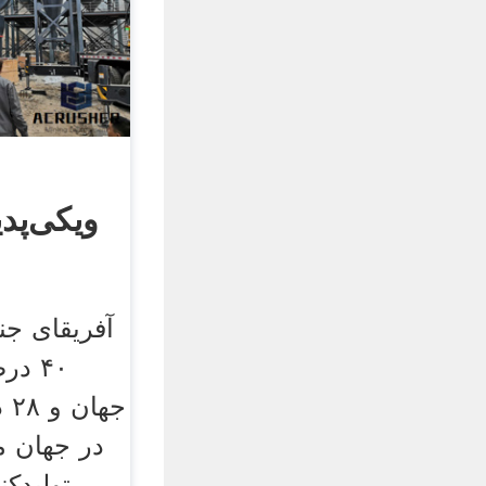
ویکی‌پدی
آفریقای جن
۴۰ د
جه
در جهان م
تولیدکن