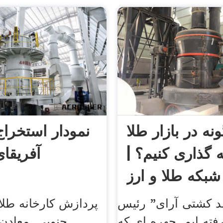
نه در بازار طلا
نمودار استخراج
 گذاری کنیم؟ |
آفریقا
شبکه طلا و ارز
 کشتی آرای" رئیس
پردازش کارخانه طلا 
رفته ایم. چهره ای که
جنوبی. معادن 