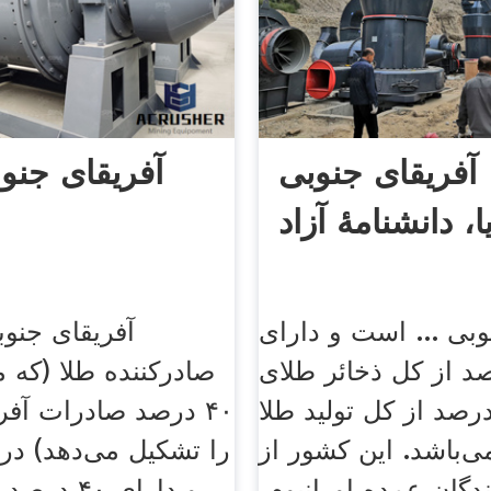
آفریقای جنوبی
آفریقای جنوب
ا، دانشنامهٔ آزاد
وبی ... است و دارای
آفریقای جنوب
رصد از کل ذخائر طلای
صادرکننده طلا (که م
ان و ۲۸ درصد از کل تولید طلا
۴۰ درصد صادرات آفر
ی‌باشد. این کشور از
را تشکیل می‌دهد) د
ندگان عمده اورانیوم،
و دارای ۴۰ 