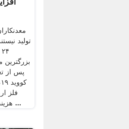
افزای
معدنکارا
تولید نیستن
بزرگترین م
پس از تع
ک
فلز ار
هزینه بوده و سود سرمایه ...