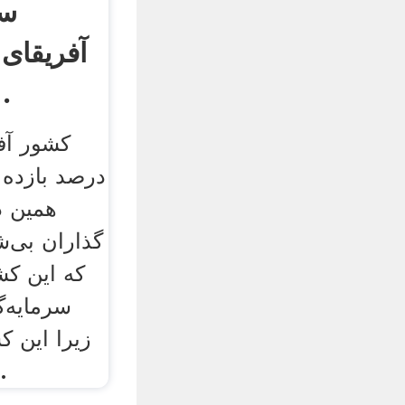
سر
آفریقای
سرمایه شر
کشور آفر
درصد بازده ا
همین د
گذاران بی‌ش
که این کش
سرمایه‌گ
زیرا این ک
صنعتی 