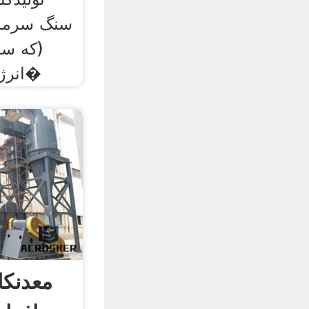
سنگ سرمه،
(که سه
انرژی را تأمین می‌کند)، ا�
معدنکا