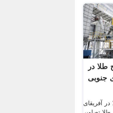
 طلا در
ی جنوبی
در آفریقای
طلا تصاویر