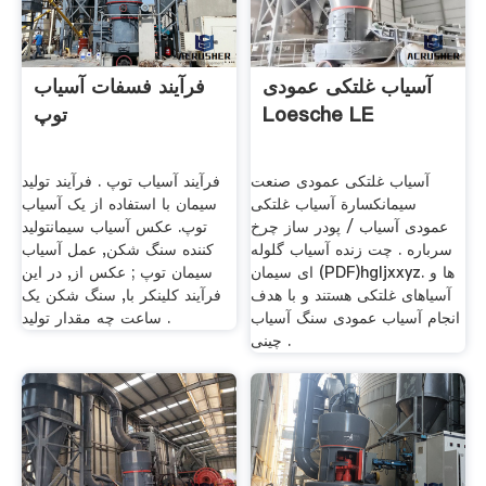
آسیاب غلتکی عمودی
فرآیند فسفات آسیاب
Loesche LE
توپ
آسیاب غلتکی عمودی صنعت
فرآیند آسیاب توپ . فرآیند تولید
سیمانكسارة آسیاب غلتکی
سیمان با استفاده از یک آسیاب
عمودی آسیاب / پودر ساز چرخ
توپ. عکس آسیاب سیمانتولید
سرباره . چت زنده آسیاب گلوله
کننده سنگ شکن, عمل آسیاب
ای سیمان (PDF)hgljxxyz. ها و
سیمان توپ ; عکس از, در این
آسیاهای غلتکی هستند و با هدف
فرآیند کلینکر با, سنگ شکن یک
انجام آسیاب عمودی سنگ آسیاب
ساعت چه مقدار تولید .
چینی .