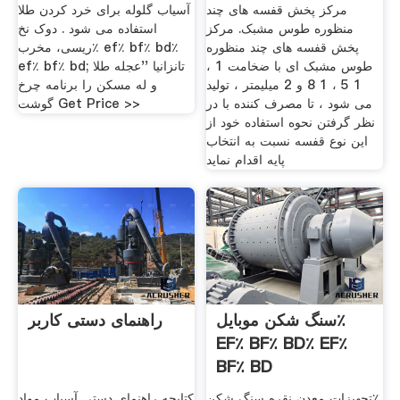
مرکز پخش قفسه های چند
آسیاب گلوله برای خرد کردن طلا
منظوره طوس مشبک. مرکز
استفاده می شود . دوک نخ
پخش قفسه های چند منظوره
ریسی، مخرب٪ ef٪ bf٪ bd٪
طوس مشبک ای با ضخامت 1 ،
ef٪ bf٪ bd; تانزانیا ''عجله طلا
1 5 ، 1 8 و 2 میلیمتر ، تولید
و له مسکن را برنامه چرخ
می شود ، تا مصرف کننده با در
گوشت Get Price >>
نظر گرفتن نحوه استفاده خود از
این نوع قفسه نسبت به انتخاب
پایه اقدام نماید
سنگ شکن موبایل٪
راهنمای دستی کاربر
EF٪ BF٪ BD٪ EF٪
BF٪ BD
تجهیزات معدن نقره سنگ شکن٪
کتابچه راهنمای دستی آسیاب مواد