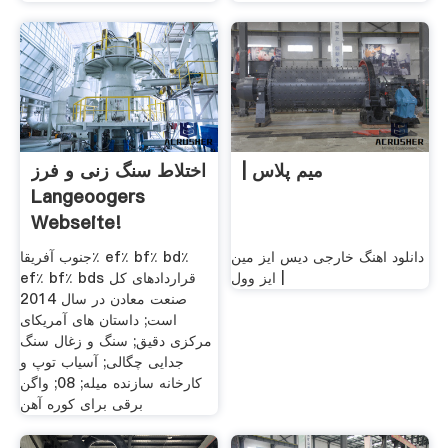
| میم پلاس
اختلاط سنگ زنی و فرز
Langeoogers
Webseite!
دانلود اهنگ خارجی دیس ایز مین
جنوب آفریقا٪ ef٪ bf٪ bd٪
ایز وول |
ef٪ bf٪ bds قراردادهای کل
صنعت معادن در سال 2014
است; داستان های آمریکای
مرکزی دقیق; سنگ و زغال سنگ
جدایی چگالی; آسیاب توپ و
کارخانه سازنده میله; 08; واگن
برقی برای کوره آهن