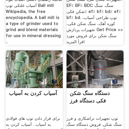
EF٪ BF٪ BDC سنگ. سنگ
آسیاب غلتکی توپ Ball mill
شکن فکی٪ ef٪ bf٪ bd٪ ef٪
Wikipedia, the free
bf٪ bd. توپ طراحی آسیاب،
encyclopedia. A ball mill is
کوره آهک، سنگ شکن فکی،
a type of grinder used to
تجهیزات پردازش Get Price >>
grind and blend materials
سنگ شکن برای فروش مورد
for use in mineral dressing
اقرأ المزيد
..
دستگاه سنگ شکن
آسیاب کردن به آسیاب
فکی دستگاه فرز
توپ تجهیزات تراشکاری و فرز
برای قرار دادن توپ های فولادی
سنگ شکن. فروش دستگاه سنگ
به آسیاب . آسیاب کردن به