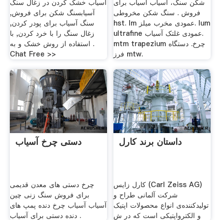
شکن سنگ، آسیاب آسیاب برای
آسیاب خشک کردن در زغال سنگ
فروش . سنگ شکن مخروطی
آسیابسنگ شکن برای فروش,
hst. lm عمودی مخرب میلز. lum
سنگ آسیاب برای پودر کردن,
ultrafine عمودی غلتک آسیاب.
زغال سنگ را با خرد کردن, با
mtm trapezium چرخ. دستگاه
استفاده از روش خشک و به .
فرز mtw.
Chat Free >>
داستان برند کارل
دستی چرخ آسیاب
کارل زایس (Carl Zeiss AG)
چرخ دستی های معدن قدیمی
شرکت آلمانی طراح و
برای فروش سنگ زنی چین
تولیدکننده‌ی انواع محصولات اپتیک
آسیاب آسیاب چرخ دنده پمپ های
و الکترواپتیکی است که در ش
دنده دستی برای آسیاب .