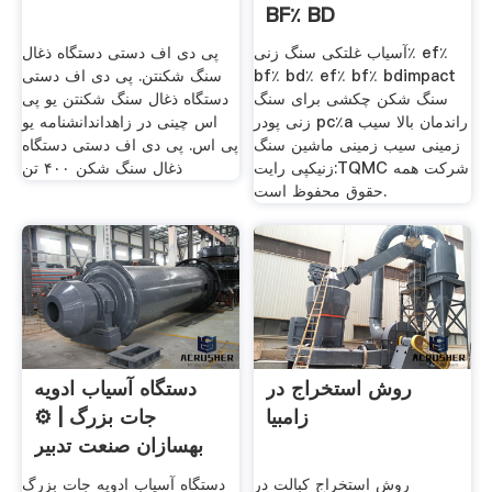
BF٪ BD
آسیاب غلتکی سنگ زنی٪ ef٪
پی دی اف دستی دستگاه ذغال
bf٪ bd٪ ef٪ bf٪ bdimpact
سنگ شکنتن. پی دی اف دستی
سنگ شکن چکشی برای سنگ
دستگاه ذغال سنگ شکنتن یو پی
زنی پودر pc٪a راندمان بالا سیب
اس چینی در زاهداندانشنامه یو
زمینی سیب زمینی ماشین سنگ
پی اس. پی دی اف دستی دستگاه
زنیکپی رایت:TQMC شرکت همه
ذغال سنگ شکن ۴۰۰ تن
حقوق محفوظ است.
روش استخراج در
دستگاه آسیاب ادویه
زامبیا
جات بزرگ | ⚙️
بهسازان صنعت تدبیر
روش استخراج کبالت در
دستگاه آسیاب ادویه جات بزرگ