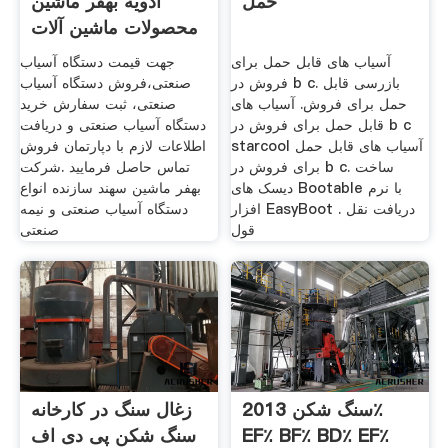
حمل
ادویه بهفر ماشین
محصولات ماشین آلات
آسیاب های قابل حمل برای
جهت قیمت دستگاه آسیاب
فروش در b c. بازرسی قابل
صنعتی،فروش دستگاه آسیاب
حمل برای فروش. آسیاب های
صنعتی، ثبت سفارش خرید
قابل حمل برای فروش در b c
دستگاه آسیاب صنعتی و دریافت
starcool آسیاب های قابل حمل
اطلاعات لازم با دپارتمان فروش
برای فروش در b c. ساخت
تماس حاصل فرمایید .شرکت
دیسک های Bootable با نرم
بهفر ماشین سهند سازنده انواع
افزار EasyBoot . دریافت نقل
دستگاه آسیاب صنعتی و نیمه
قول
صنعتی
سنگ شکن 2013٪
زغال سنگ در کارخانه
EF٪ BF٪ BD٪ EF٪
سنگ شکن پی دی اف