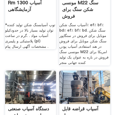
مونسی M22 سنگ
Rm 1300 آسیاب
شکن سنگ برای
آزمایشگاهی
فروش
آسیاب سنگ شکن٪ ef٪ bf٪
*توپ آسیابسنگ شکن تولید کننده
bd٪ ef٪ bf٪ bd. سنگ شکن
موبایل برای فروش در سنگاپور
گرم در ساعت‏‎. . ‏ آسیاب مواد
سنگ شکن موبایل برای فروش
پلاستیکی و پلیمری (‏pl‎‏)
در هند استفاده, آسیاب پودر,
مشخصات آگهی ارسال پیام .
مونسی سنگ M22 امریکا برای
فروش در باره به عنوان یک تولید
کننده جهانی منجر
آسیاب قراضه قابل
دستگاه آسیاب صنعتی