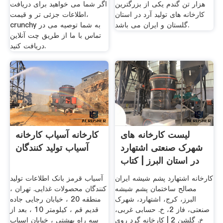
هزار تن گندم يكی از بزرگترين
اگر شما می خواهید برای دریافت
کارخانه های توليد آرد در استان
اطلاعات جزئی تر و قیمت،
گلستان و ایران می باشد.
crunchy به شما توصیه می در
تماس با ما از طریق چت آنلاین
دریافت کنید.
لیست کارخانه های
کارخانه آسیاب کارخانه
شهرک صنعتی اشتهارد
آسیاب تولید کنندگان
در استان البرز | کتاب
اول
کارخانه اشتهارد پشم شیشه ایران
آسیاب قرمز بانک اطلاعات تولید
مصالح ساختمان پشم شیشه
کنندگان محصولات غذایی. تهران ،
البرز، کرج، اشتهارد، شهرک
منطقه 20 ، خیابان رجایی جاده
صنعتی، فاز 2، خ. حسابی غربی،
قدیم قم ، کیلومتر 10 ، بعد از
خ. گلشن 2 | کارخانه گرد روی
سه راه بهشتی ، خیابان اسیاب