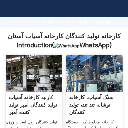
کارخانه تولید کنندگان کارخانه آسیاب آستان manufacturer
Grasping strong production capability, advanced
research strength and excellent service, Shanghai
کارخانه تولید کنندگان کارخانه آسیاب آستان supplier create
the value and bring values to all of customers.
کارخانه تولید کنندگان کارخانه آسیاب آستان
Introduction(
WhatsApp
)
سنگ آسیاب، کارخانه
کاربید کارخانه آسیاب
نوشابه تند تند، تولید
تولید کنندگان آمپر تولید
کنندگان
کننده آمپر
کارخانه مخلوط کن . دستگاه
تولید کنندگان رول آسیاب ورق،