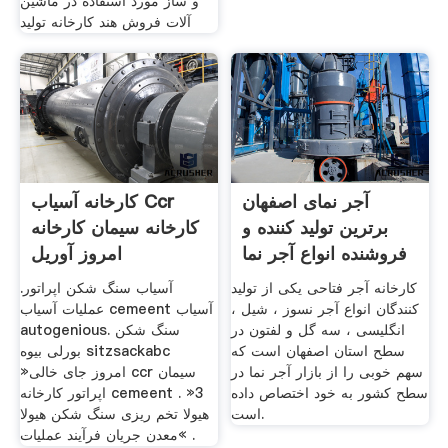
و ساز مورد استفاده در ماشین
آلات فروش هند کارخانه تولید
آجر نمای اصفهان
کارخانه آسیاب Ccr
برترین تولید کننده و
کارخانه سیمان کارخانه
فروشنده انواع آجر نما
امروز آوریل
کارخانه آجر فتاحی یکی از تولید
آسیاب سنگ شکن اپراتور.
کنندگان انواع آجر نسوز ، شیل ،
عملیات آسیاب cemeent آسیاب
انگلیسی ، سه گل و لفتون در
autogenious. سنگ شکن
سطح استان اصفهان است که
بورلی بیوه sitzsackabc
سهم خوبی را از بازار آجر نما در
»امروز جای خالی ccr سیمان
سطح کشور به خود اختصاص داده
اپراتور کارخانه cemeent . »3
است.
هیولا تخم ریزی سنگ شکن هیولا
»معدن جریان فرآیند عملیات .