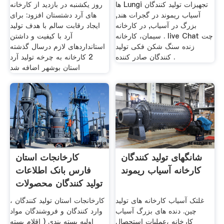
ها Lungi تجهیزات تولید کنندگان
روز یکشنبه در بازدید از کارخانه
آسیاب ریموند در گجرات هند,
های آرد دشتستان افزود: برای
بزرگ در آسیاب, در کارخانه
ایجاد رقابت سالم با هدف تولید
سیمان، کارخانه . live Chat چت
آرد با کیفیت و داشتن
زنده سنگ شکن فکی تولید
استانداردهای لازم درسال گذشته
کنندگان صادر کننده .
2 کارخانه به چرخه تولید آرد
استان بوشهر اضافه شد
شانگهای تولید کنندگان
کارخانجات استان
کارخانه آسیاب ریموند
فارس بانک اطلاعات
تولید کنندگان محصولات
غلتک آسیاب کارخانه های تولید
کارخانجات استان تولید کنندگان ،
چین. دنده های بزرگ آسیاب
وارد کنندگان و فروشندگان مواد
کارخانه ،عملیات استحصال
اولیه بسته بندی ( اقلام بسته