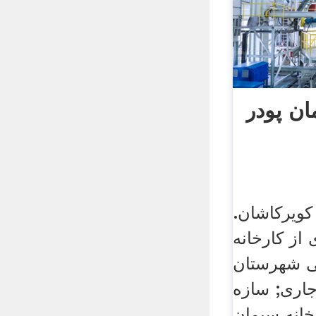
ان پودر
کویرکاشان.
از کارخانه
ن مکران۳۳٠٠تنی شهرستان
جاری; سازه
رخانه سیمان