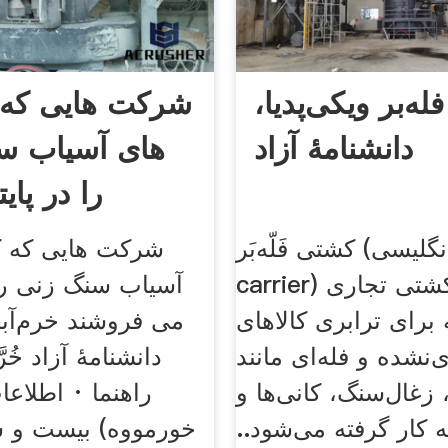
ه‌بر ویکی‌پدیا،
شرکت هایی که ک
دانشنامهٔ آزاد
های آسیاب س
را در پا
کشتی فَلّه‌بَر (به انگلیسی: Bulk
شرکت هایی که ک
carrier) گونه‌ای کشتی تجاری
آسیاب سنگ زنی را
رای ترابری کالاهای
می فروشند خرم‌آباد
ی‌نشده و فله‌ای مانند
دانشنامهٔ آزاد خُرَ
 زغال‌سنگ، کانی‌ها و
راهنما · اطلاعا
 کار گرفته می‌شود..
خورمووه) بیست و 