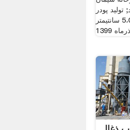
تولید پودر
سرباره با نرمی 5،000 سانتیمتر
اه 1399
ب ذغال