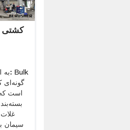
کشتی فل
است که ب
بسته‌بند
غلات،
سیمان به