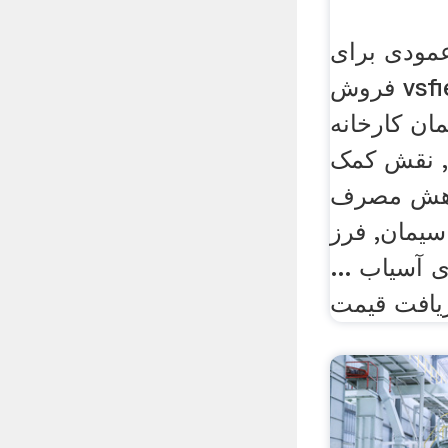
مودی برای
فروش vsfieu, ginding کمک
ان کارخانه
, نقش کمک
کاهش مصرف
سیمان, فرز
 آسیاب ...
یافت قیمت