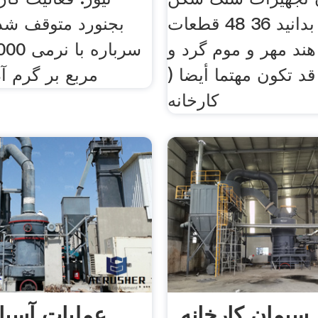
>>بیشتر بدانید 36 48 قطعات
بجنورد متوقف شد; 
د مهر و موم گرد و
قد تكون مهتما أيضا (
مربع بر گرم آذرم
کارخانه
 سیمان کارخانه
عملیات آسیا