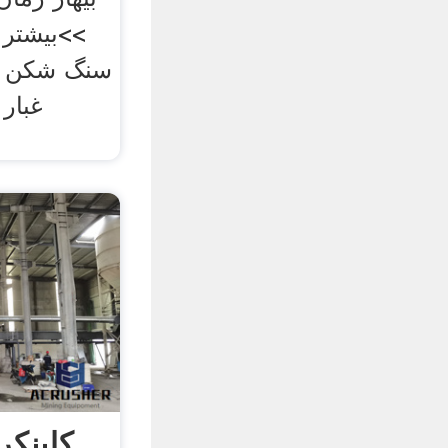
سنگ شکن هن
غبار 
کلینکر