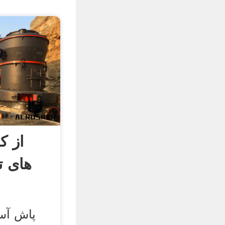
های ت
پاش آس