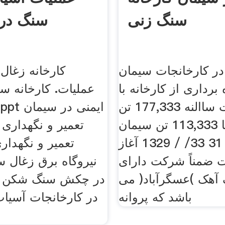
سنگ زنی
سنگ در 
ر کارخانجات سیمان
کارخانه زغال
 برداری از کارخانه با
عملیات. کارخانه س
ظرفیت ساالنه 177,333 تن
کلینکر و یا 113,333 تن سیمان
تعمیر و نگهداری
در تاریخ 31 33/ / 1329 آغاز
تعمیر و نگهدار
ضمناً شرکت دارای
نیروگاه برق زغال 
آهک )عسگرآباد( می
در چکش سنگ شکن آ
باشد که پروانه
در کارخانجات آسیا