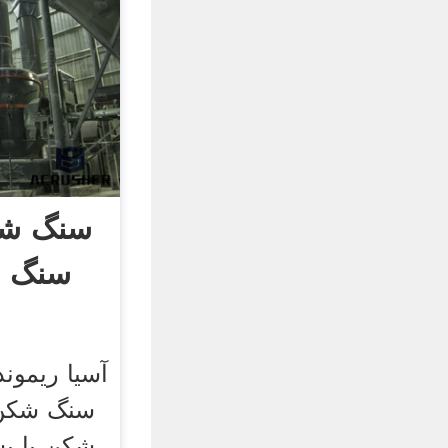
سنگ شک
سنگ ش
آسیا ریموند
سنگ شکن.
شکن با پش