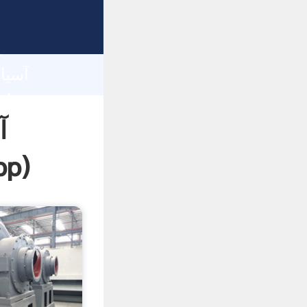
h
آ
pp
)