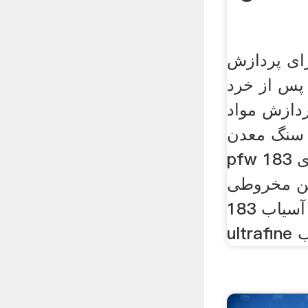
رای پردازش
 پس از خرد
دازش مواد
 سنگ معدن
pfw سنگ شکن ضربه ای 183
روطی py 183
ریموند آسیاب 183 scm
یاب