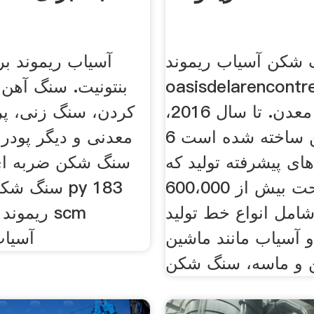
شکن آسیاب ریموند
آسیاب ریموند ب
oasisdelarencon. سنگ
بنتونیت. سنگ آهن
شکن سنگ معدن. تا سال 2016،
کردن، سنگ زنی، پر
سنگ شکن ساخته شده است 6
معدنی و دیگر پودر
های پیشرفته تولید که
شامل مساحت بیش از 600،000
سنگ شکن مخ
شامل انواع خط تولید
آسیاب مانند ماشین
ultrafine آس