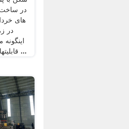
در ساخت و
های خردا
در ز
اينگونه م
قابليتهای بی نظير خود را به ...