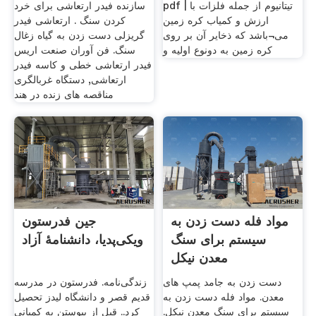
pdf | تیتانیوم از جمله فلزات با
سازنده فیدر ارتعاشی برای خرد
ارزش و کمیاب کره زمین
کردن سنگ . ارتعاشی فیدر
می¬باشد که ذخایر آن بر روی
گریزلی دست زدن به گیاه زغال
کره زمین به دونوع اولیه و
سنگ. فن آوران صنعت اریس
فیدر ارتعاشی خطی و کاسه فیدر
ارتعاشی, دستگاه غربالگری
مناقصه های زنده در هند
مواد فله دست زدن به
جین فدرستون
سیستم برای سنگ
ویکی‌پدیا، دانشنامهٔ آزاد
معدن نیکل
دست زدن به جامد پمپ های
زندگی‌نامه. فدرستون در مدرسه
معدن. مواد فله دست زدن به
قدیم قصر و دانشگاه لیدز تحصیل
سیستم برای سنگ معدن نیکل.
کرد.. قبل از پیوستن به کمپانی