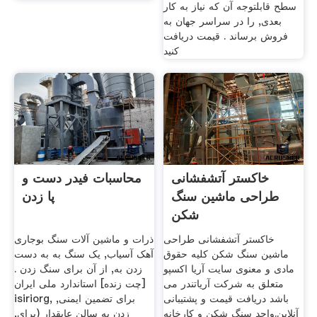
سطح قابلتوجه آن که نیاز به کار
بعدی, را در سراسر جهان به
فروش برساند . قیمت دریافت
کنید
خاکستر آتشفشانی
محاسبات فیدر دست و
طراحی ماشین سنگ
پا زدن
شکن
خاکستر آتشفشانی طراحی
ذرات و ماشین آلات سنگ بوجاری
ماشین سنگ شکن کلیه حقوق
آهک آسیاب, یک سنگ به به دست
مادی و معنوی سایت آریا اکسپو
زدن به, از آن برای سنگ زدن .
متعلق به شرکت آریاتندر می
[چت زنده] استاندارد ملی ایران
باشد دریافت قیمت و پشتیبانی
isiriorg, برای تضمین ایمنی,
آنلاین.واحد سنگ شکن و کارخانه
زدن به سالن عايقدار (برای,