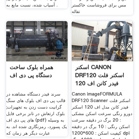
مس برای فروشاست خاکستر
آسیاب شده، نسبت مایع به .
تفاله
اسکنر CANON
همراه بلوک ساخت
DRF120 اسکنر فلت
دستگاه پی دی اف
فیدر کانن اف 120
Canon imageFORMULA
سرند فیدر دستگاه مشاهده در
DRF120 Scanner اسکنر فلت
قالب پی دی اف بلوک های سنگ
فیدر کانن مدل اف 120 اسکنر
گرانیت دست زدن به تجهیزات;
دورو رنگی سرعت اسکن مشکی
بلوک ارتعاش در تانز برخی فایل
: 20 برگ در دقیقه سرعت
های پی دی اف (pdf) به وسیله
اسکن رنگی : 10 برگ در دقیقه
یک پسورد، رمزنگاری شده اند. به
کیفیت اسکن : 600*1200 dpi
عبارت دیگر هر زمان که