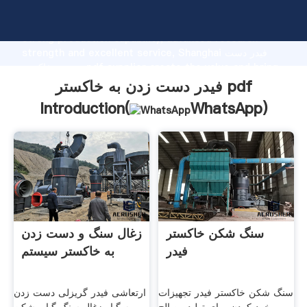
فیدر دست زدن به خاکستر pdf manufacturer Grasping
strong production capability, advanced research
strength and excellent service, Shanghai فیدر دست
زدن به خاکستر pdf supplier create the value and bring
values to all of customers.
فیدر دست زدن به خاکستر pdf
Introduction(
WhatsApp
)
سنگ شکن خاکستر
زغال سنگ و دست زدن
فیدر
به خاکستر سیستم
سنگ شکن خاکستر فیدر تجهیزات
ارتعاشی فیدر گریزلی دست زدن