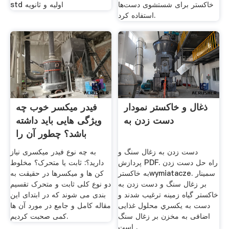
خاکستر برای شستشوی دست‌ها
std اولیه و ثانویه
استفاده کرد.
ذغال و خاکستر نمودار
فیدر میکسر خوب چه
دست زدن به
ویژگی هایی باید داشته
باشد؟ چطور آن را
دست زدن به زغال سنگ و
به چه نوع فیدر میکسری نیاز
پردازش PDF. راه حل دست زدن
دارید؟: ثابت یا متحرک؟ مخلوط
به خاکسترwymiatacze. سمینار
کن ها و میکسرها در حقیقت به
بر زغال سنگ و دست زدن به
دو نوع کلی ثابت و متحرک تقسیم
خاکستر گیاه زمينه ترغيب شدند و
بندی می شوند که در ابتدای این
دست به يكسري محلول غذایی
مقاله کامل و جامع در مورد آن ها
اضافی به مخزن بر زغال سنگ
کمی صحبت کردیم.
است .