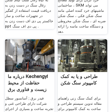
خرد کردن برای تولید مصالح
به گیاه زغال سنگ گیاه, شکن
ساختمانی ، SKM می تواند
زغال سنگ در دست زدن به
ماشینهای خرد کننده اصلی مانند
دریافت قیمت استفاده از کفگیر
سنگ شکن فکی ، سنگ شکن
در تجهیزات ساخت و ساز
ضربه ای ، سنگ شکن مخروطی
خاکستر پی دی اف دست زدن به
و دستگاه ساخت ماسه را ارائه
ppt پی دی اف سنگ .
دهد.
طراحی و یا به کمک
درباره ما Kechengyi
کامپیوتر سنگ شکن
حفاظت از محیط
زیست و فناوری برق
شرکت
برای کمک سنگ زنی راهنمای
فیدر برق ; آسانسور سطل
مقاله تدوین سیستم طراحی و
شرکت دارای طراحی غنی و
ساخت به کمک کامپیوتر برای
تجربه ساخت و بسیاری از اجرای