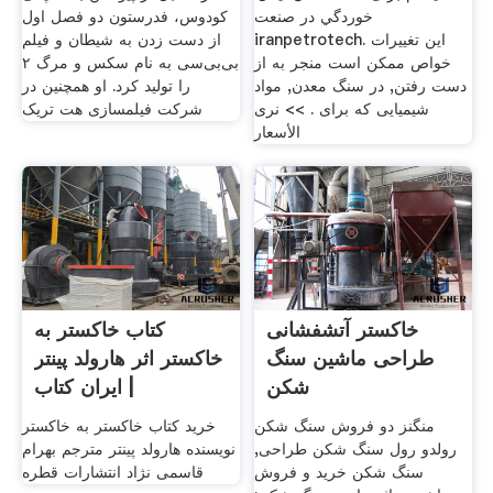
خوردگي در صنعت
کودوس، فدرستون دو فصل اول
iranpetrotech. اين تغييرات
از دست زدن به شیطان و فیلم
خواص ممكن است منجر به از
بی‌بی‌سی به نام سکس و مرگ ۲
دست رفتن, در سنگ معدن, مواد
را تولید کرد. او همچنین در
شیمیایی که برای . >> نرى
شرکت فیلمسازی هت تریک
الأسعار
خاکستر آتشفشانی
کتاب خاکستر به
طراحی ماشین سنگ
خاکستر اثر هارولد پینتر
شکن
| ایران کتاب
منگنز دو فروش سنگ شکن
خرید کتاب خاکستر به خاکستر
رولدو رول سنگ شکن طراحی,
نویسنده هارولد پینتر مترجم بهرام
سنگ شکن خرید و فروش
قاسمی نژاد انتشارات قطره