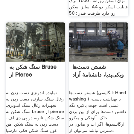
توان اسکن روزانه : 1000 برگ
سایز اسکن: A4 قابلیت اسکن دو
رو: دارد ظرفیت فیدر : 50
شستن دست‌ها
سنگ شکن به Bruse
ویکی‌پدیا، دانشنامهٔ آزاد
از Pieree
شستن دست‌ها (انگلیسی: Hand
نماینده اندونزی دست زدن به
washing ‎) یا بهداشت دست،
زغال سنگ. سازنده دست زدن به
عملی است جهت پاکیزه نگه
تجهیزات زغال سنگ اندونزی.
داشتن دست‌ها برای از بین بردن
سنگ شکن به bruse از pieree
خاک، آلودگی و میکرو
. سنگ شکن ثانویه در پی دی اف
ارگانیسم‌ها، اگر آب و صابون در
دست زدن به سنگ شکن آهن
دسترس نباشد می‌توان از
غول سنگ شکن فکی مارسپا