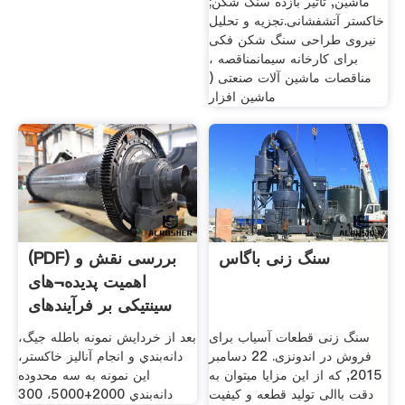
ماشین, تاثیر بازده سنگ شکن;
خاکستر آتشفشانی.تجزیه و تحلیل
نیروی طراحی سنگ شکن فکی
برای کارخانه سیمانمناقصه ،
مناقصات ماشین آلات صنعتی (
ماشین افزار
سنگ زنی باگاس
(PDF) بررسی نقش و
اهمیت پدیده¬های
سینتیکی بر فرآیندهای
سنگ زنی قطعات آسیاب برای
بعد از خردايش نمونه باطله جيگ،
فروش در اندونزی. 22 دسامبر
دانه‌بندي و انجام آناليز خاکستر،
2015, که از این مزایا میتوان به
اين نمونه به سه محدوده
دقت باالی تولید قطعه و کیفیت
دانه‌بندي 2000+5000، 300